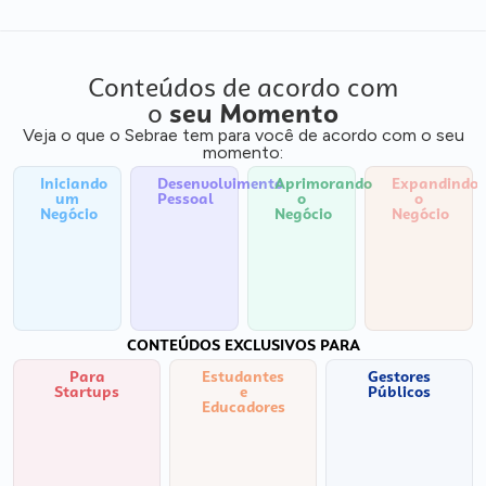
Conteúdos de acordo com
o
seu Momento
Veja o que o Sebrae tem para você de acordo com o seu
momento:
Iniciando
Desenvolvimento
Aprimorando
Expandindo
um
Pessoal
o
o
Negócio
Negócio
Negócio
CONTEÚDOS EXCLUSIVOS PARA
Para
Estudantes
Gestores
Startups
e
Públicos
Educadores