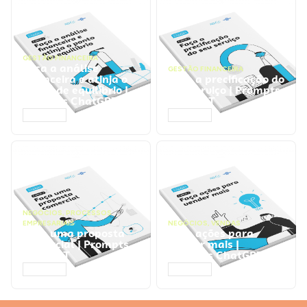
GESTÃO FINANCEIRA
Faça a análise
GESTÃO FINANCEIRA
financeira e atinja o
Faça a precificação do
ponto de equilíbrio |
seu serviço | Prompts
Prompts ChatGPT
ChatGPT
ACESSAR
ACESSAR
NEGÓCIOS
,
PROCESSOS
EMPRESARIAIS
NEGÓCIOS
,
VENDAS
Faça uma proposta
Faça ações para
comercial | Prompts
vender mais |
ChatGPT
Prompts ChatGPT
ACESSAR
ACESSAR