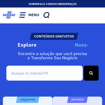
SOBRE
FALE CONOSCO
ENDEREÇOS
MENU
CONTEÚDOS GRATUITOS
Explore
N
o
s
s
o
s
I
n
f
o
Encontre a solução que você precisa
e Transforme Seu Negócio
ARQUIVOS
ARTIGOS