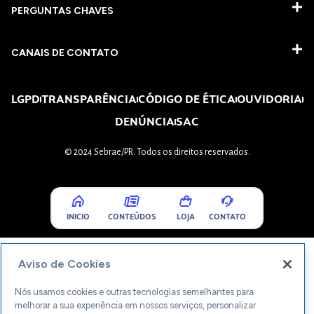
PERGUNTAS CHAVES​
CANAIS DE CONTATO
LGPD
TRANSPARÊNCIA
CÓDIGO DE ÉTICA
OUVIDORIA
DENÚNCIA
SAC
© 2024 Sebrae/PR. Todos os direitos reservados.
INICIO
CONTEÚDOS
LOJA
CONTATO
Aviso de Cookies
Nós usamos cookies e outras tecnologias semelhantes para
melhorar a sua experiência em nossos serviços, personalizar