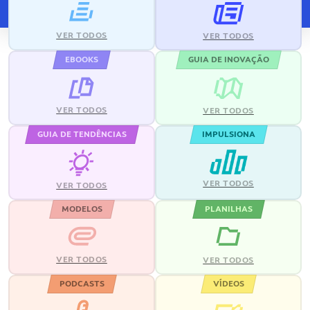
VER TODOS
VER TODOS
EBOOKS
GUIA DE INOVAÇÃO
VER TODOS
VER TODOS
GUIA DE TENDÊNCIAS
IMPULSIONA
VER TODOS
VER TODOS
MODELOS
PLANILHAS
VER TODOS
VER TODOS
PODCASTS
VÍDEOS