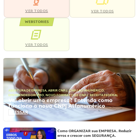
VER TODOS
VER TODOS
WEBSTORIES
VER TODOS
ABERTURA DE EMPRESA
,
ABRIR CNPJ
,
CNPJ ALFANUMÉRICO
,
EMPREENDEDORISMO
,
NOVO FORMATO DE CNPJ
,
RECEITA FEDERAL
Vai abrir uma empresa? Entenda como
funciona o novo CNPJ Alfanumérico
ACESSAR
Como ORGANIZAR sua EMPRESA. Reduzir
erros e crescer com SEGURANÇA.