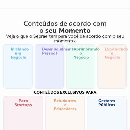
Conteúdos de acordo com
o
seu Momento
Veja o que o Sebrae tem para você de acordo com o seu
momento:
Iniciando
Desenvolvimento
Aprimorando
Expandindo
um
Pessoal
o
o
Negócio
Negócio
Negócio
CONTEÚDOS EXCLUSIVOS PARA
Para
Estudantes
Gestores
Startups
e
Públicos
Educadores