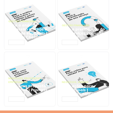
GESTÃO FINANCEIRA
Faça a análise
GESTÃO FINANCEIRA
financeira e atinja o
Faça a precificação do
ponto de equilíbrio |
seu serviço | Prompts
Prompts ChatGPT
ChatGPT
ACESSAR
ACESSAR
NEGÓCIOS
,
PROCESSOS
EMPRESARIAIS
NEGÓCIOS
,
VENDAS
Faça uma proposta
Faça ações para
comercial | Prompts
vender mais |
ChatGPT
Prompts ChatGPT
ACESSAR
ACESSAR