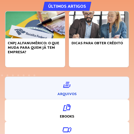
ÚLTIMOS ARTIGOS
CNPJ ALFANUMÉRICO: O QUE
DICAS PARA OBTER CRÉDITO
FA
MUDA PARA QUEM JÁ TEM
SU
EMPRESA?
I
ARQUIVOS
EBOOKS