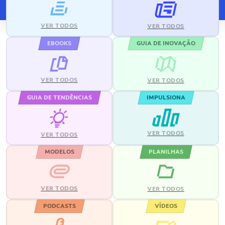
VER TODOS
VER TODOS
EBOOKS
GUIA DE INOVAÇÃO
VER TODOS
VER TODOS
GUIA DE TENDÊNCIAS
IMPULSIONA
VER TODOS
VER TODOS
MODELOS
PLANILHAS
VER TODOS
VER TODOS
PODCASTS
VÍDEOS