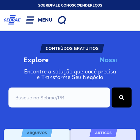
SOBRE
FALE CONOSCO
ENDEREÇOS
MENU
CONTEÚDOS GRATUITOS
Explore
N
o
s
s
o
s
I
n
f
Encontre a solução que você precisa
e Transforme Seu Negócio
ARQUIVOS
ARTIGOS