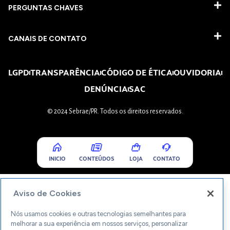
PERGUNTAS CHAVES​
CANAIS DE CONTATO
LGPD
TRANSPARÊNCIA
CÓDIGO DE ÉTICA
OUVIDORIA
DENÚNCIA
SAC
© 2024 Sebrae/PR. Todos os direitos reservados.
INICIO
CONTEÚDOS
LOJA
CONTATO
Aviso de Cookies
Nós usamos cookies e outras tecnologias semelhantes para
melhorar a sua experiência em nossos serviços, personalizar