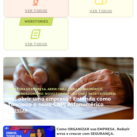
VER TODOS
VER TODOS
WEBSTORIES
VER TODOS
ABERTURA DE EMPRESA
,
ABRIR CNPJ
,
CNPJ ALFANUMÉRICO
,
EMPREENDEDORISMO
,
NOVO FORMATO DE CNPJ
,
RECEITA FEDERAL
Vai abrir uma empresa? Entenda como
funciona o novo CNPJ Alfanumérico
ACESSAR
Como ORGANIZAR sua EMPRESA. Reduzir
erros e crescer com SEGURANÇA.