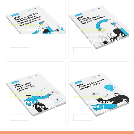
GESTÃO FINANCEIRA
Faça a análise
GESTÃO FINANCEIRA
financeira e atinja o
Faça a precificação do
ponto de equilíbrio |
seu serviço | Prompts
Prompts ChatGPT
ChatGPT
ACESSAR
ACESSAR
NEGÓCIOS
,
PROCESSOS
EMPRESARIAIS
NEGÓCIOS
,
VENDAS
Faça uma proposta
Faça ações para
comercial | Prompts
vender mais |
ChatGPT
Prompts ChatGPT
ACESSAR
ACESSAR