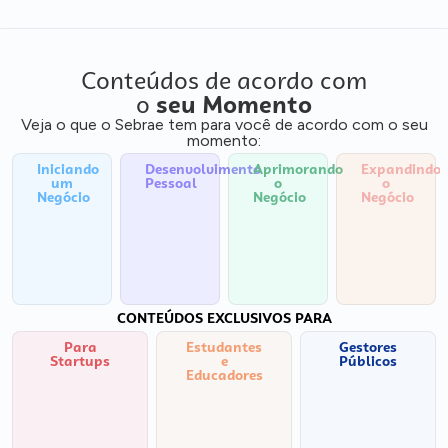
Conteúdos de acordo com
o
seu Momento
Veja o que o Sebrae tem para você de acordo com o seu
momento:
Iniciando
Desenvolvimento
Aprimorando
Expandindo
um
Pessoal
o
o
Negócio
Negócio
Negócio
CONTEÚDOS EXCLUSIVOS PARA
Para
Estudantes
Gestores
Startups
e
Públicos
Educadores