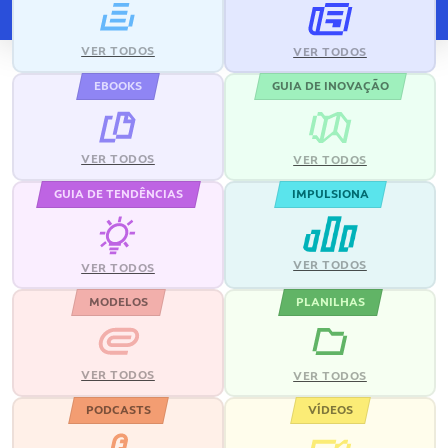
VER TODOS
VER TODOS
EBOOKS
GUIA DE INOVAÇÃO
VER TODOS
VER TODOS
GUIA DE TENDÊNCIAS
IMPULSIONA
VER TODOS
VER TODOS
MODELOS
PLANILHAS
VER TODOS
VER TODOS
PODCASTS
VÍDEOS