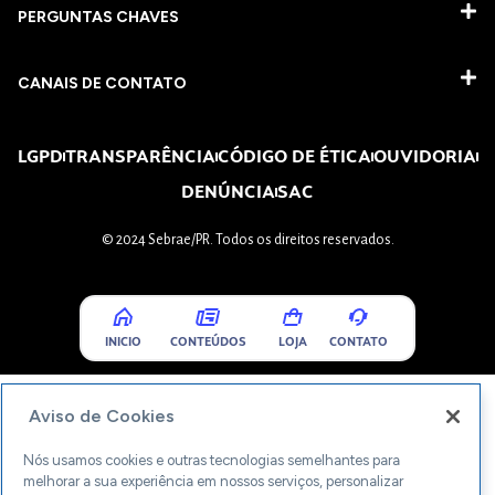
PERGUNTAS CHAVES​
CANAIS DE CONTATO
LGPD
TRANSPARÊNCIA
CÓDIGO DE ÉTICA
OUVIDORIA
DENÚNCIA
SAC
© 2024 Sebrae/PR. Todos os direitos reservados.
INICIO
CONTEÚDOS
LOJA
CONTATO
Aviso de Cookies
Nós usamos cookies e outras tecnologias semelhantes para
melhorar a sua experiência em nossos serviços, personalizar