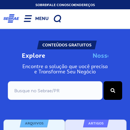
SOBRE
FALE CONOSCO
ENDEREÇOS
MENU
CONTEÚDOS GRATUITOS
Explore
N
o
s
s
o
s
A
Encontre a solução que você precisa
e Transforme Seu Negócio
ARQUIVOS
ARTIGOS