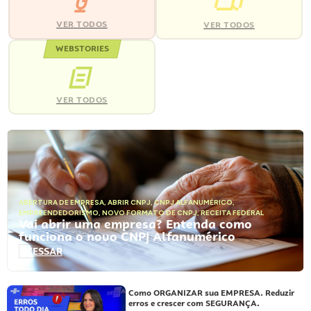
VER TODOS
VER TODOS
WEBSTORIES
VER TODOS
ABERTURA DE EMPRESA
,
ABRIR CNPJ
,
CNPJ ALFANUMÉRICO
,
EMPREENDEDORISMO
,
NOVO FORMATO DE CNPJ
,
RECEITA FEDERAL
Vai abrir uma empresa? Entenda como
funciona o novo CNPJ Alfanumérico
ACESSAR
Como ORGANIZAR sua EMPRESA. Reduzir
erros e crescer com SEGURANÇA.