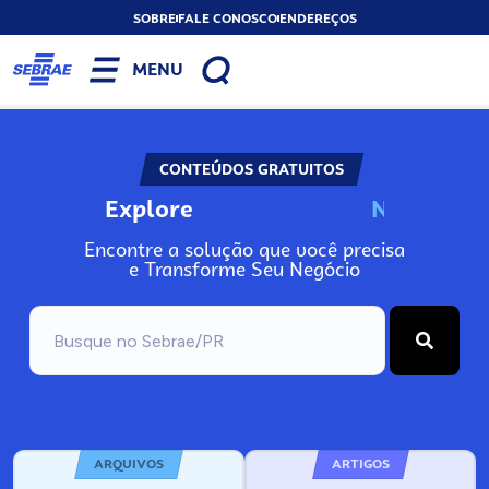
SOBRE
FALE CONOSCO
ENDEREÇOS
MENU
CONTEÚDOS GRATUITOS
Explore
N
o
s
s
o
s
A
Encontre a solução que você precisa
e Transforme Seu Negócio
ARQUIVOS
ARTIGOS