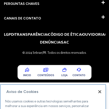
PERGUNTAS CHAVES​
CANAIS DE CONTATO
LGPD
TRANSPARÊNCIA
CÓDIGO DE ÉTICA
OUVIDORIA
DENÚNCIA
SAC
© 2024 Sebrae/PR. Todos os direitos reservados.
INICIO
CONTEÚDOS
LOJA
CONTATO
Aviso de Cookies
Nós usamos cookies e outras tecnologias semelhantes para
melhorar a sua experiência em nossos serviços, personalizar