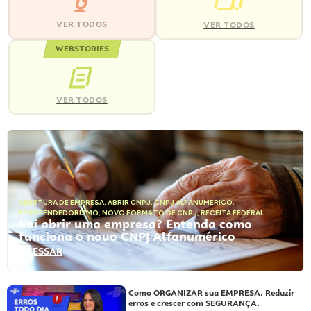
VER TODOS
VER TODOS
WEBSTORIES
VER TODOS
ABERTURA DE EMPRESA
,
ABRIR CNPJ
,
CNPJ ALFANUMÉRICO
,
EMPREENDEDORISMO
,
NOVO FORMATO DE CNPJ
,
RECEITA FEDERAL
Vai abrir uma empresa? Entenda como
funciona o novo CNPJ Alfanumérico
ACESSAR
Como ORGANIZAR sua EMPRESA. Reduzir
erros e crescer com SEGURANÇA.