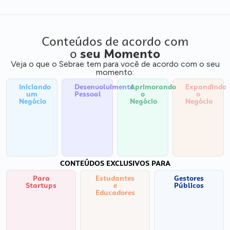
Conteúdos de acordo com
o
seu Momento
Veja o que o Sebrae tem para você de acordo com o seu
momento:
Iniciando
Desenvolvimento
Aprimorando
Expandindo
um
Pessoal
o
o
Negócio
Negócio
Negócio
CONTEÚDOS EXCLUSIVOS PARA
Para
Estudantes
Gestores
Startups
e
Públicos
Educadores