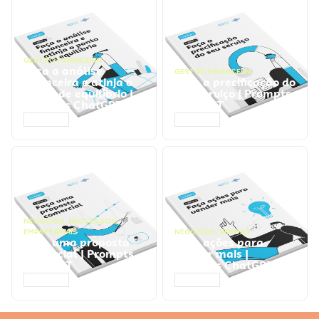
GESTÃO FINANCEIRA
Faça a análise
GESTÃO FINANCEIRA
financeira e atinja o
Faça a precificação do
ponto de equilíbrio |
seu serviço | Prompts
Prompts ChatGPT
ChatGPT
ACESSAR
ACESSAR
NEGÓCIOS
,
PROCESSOS
EMPRESARIAIS
NEGÓCIOS
,
VENDAS
Faça uma proposta
Faça ações para
comercial | Prompts
vender mais |
ChatGPT
Prompts ChatGPT
ACESSAR
ACESSAR