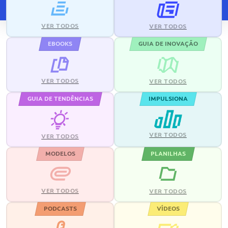
VER TODOS
VER TODOS
EBOOKS
GUIA DE INOVAÇÃO
VER TODOS
VER TODOS
GUIA DE TENDÊNCIAS
IMPULSIONA
VER TODOS
VER TODOS
MODELOS
PLANILHAS
VER TODOS
VER TODOS
PODCASTS
VÍDEOS