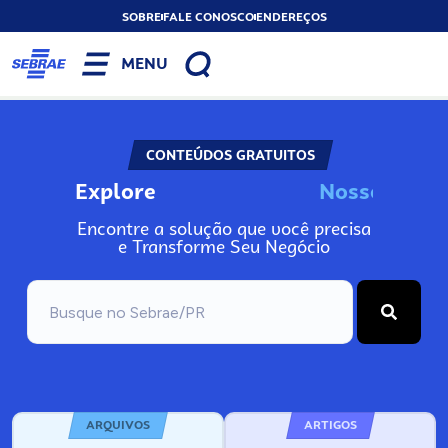
SOBRE
FALE CONOSCO
ENDEREÇOS
MENU
CONTEÚDOS GRATUITOS
Explore
N
o
s
s
o
s
I
n
f
o
Encontre a solução que você precisa
e Transforme Seu Negócio
ARQUIVOS
ARTIGOS