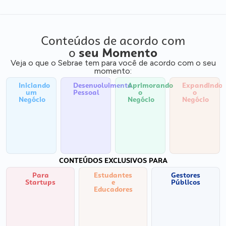
Conteúdos de acordo com
o
seu Momento
Veja o que o Sebrae tem para você de acordo com o seu
momento:
Iniciando
Desenvolvimento
Aprimorando
Expandindo
um
Pessoal
o
o
Negócio
Negócio
Negócio
CONTEÚDOS EXCLUSIVOS PARA
Para
Estudantes
Gestores
Startups
e
Públicos
Educadores