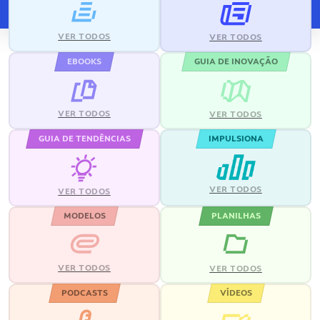
VER TODOS
VER TODOS
EBOOKS
GUIA DE INOVAÇÃO
VER TODOS
VER TODOS
GUIA DE TENDÊNCIAS
IMPULSIONA
VER TODOS
VER TODOS
MODELOS
PLANILHAS
VER TODOS
VER TODOS
PODCASTS
VÍDEOS