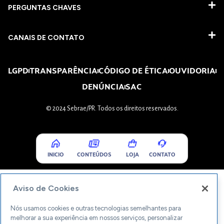
PERGUNTAS CHAVES​
CANAIS DE CONTATO
LGPD
TRANSPARÊNCIA
CÓDIGO DE ÉTICA
OUVIDORIA
DENÚNCIA
SAC
© 2024 Sebrae/PR. Todos os direitos reservados.
INICIO
CONTEÚDOS
LOJA
CONTATO
Aviso de Cookies
Nós usamos cookies e outras tecnologias semelhantes para
melhorar a sua experiência em nossos serviços, personalizar