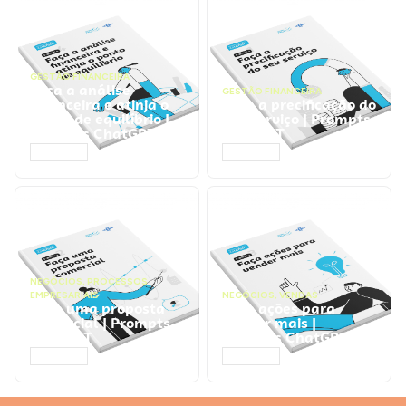
GESTÃO FINANCEIRA
Faça a análise
GESTÃO FINANCEIRA
financeira e atinja o
Faça a precificação do
ponto de equilíbrio |
seu serviço | Prompts
Prompts ChatGPT
ChatGPT
ACESSAR
ACESSAR
NEGÓCIOS
,
PROCESSOS
EMPRESARIAIS
NEGÓCIOS
,
VENDAS
Faça uma proposta
Faça ações para
comercial | Prompts
vender mais |
ChatGPT
Prompts ChatGPT
ACESSAR
ACESSAR