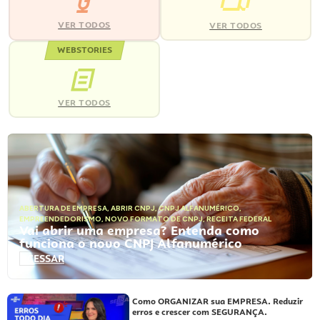
VER TODOS
VER TODOS
WEBSTORIES
VER TODOS
ABERTURA DE EMPRESA
,
ABRIR CNPJ
,
CNPJ ALFANUMÉRICO
,
EMPREENDEDORISMO
,
NOVO FORMATO DE CNPJ
,
RECEITA FEDERAL
Vai abrir uma empresa? Entenda como
funciona o novo CNPJ Alfanumérico
ACESSAR
Como ORGANIZAR sua EMPRESA. Reduzir
erros e crescer com SEGURANÇA.