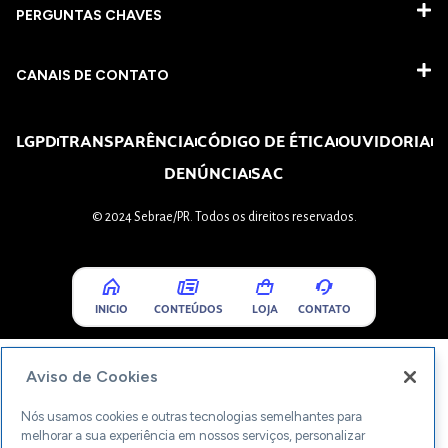
PERGUNTAS CHAVES​
CANAIS DE CONTATO
LGPD
TRANSPARÊNCIA
CÓDIGO DE ÉTICA
OUVIDORIA
DENÚNCIA
SAC
© 2024 Sebrae/PR. Todos os direitos reservados.
INICIO
CONTEÚDOS
LOJA
CONTATO
Aviso de Cookies
Nós usamos cookies e outras tecnologias semelhantes para
melhorar a sua experiência em nossos serviços, personalizar