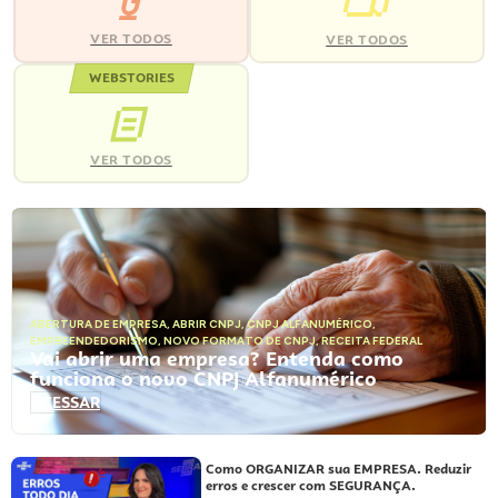
VER TODOS
VER TODOS
WEBSTORIES
VER TODOS
ABERTURA DE EMPRESA
,
ABRIR CNPJ
,
CNPJ ALFANUMÉRICO
,
EMPREENDEDORISMO
,
NOVO FORMATO DE CNPJ
,
RECEITA FEDERAL
Vai abrir uma empresa? Entenda como
funciona o novo CNPJ Alfanumérico
ACESSAR
Como ORGANIZAR sua EMPRESA. Reduzir
erros e crescer com SEGURANÇA.