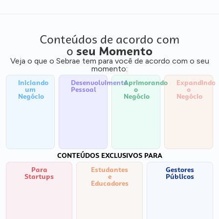
Conteúdos de acordo com
o
seu Momento
Veja o que o Sebrae tem para você de acordo com o seu
momento:
Iniciando
Desenvolvimento
Aprimorando
Expandindo
um
Pessoal
o
o
Negócio
Negócio
Negócio
CONTEÚDOS EXCLUSIVOS PARA
Para
Estudantes
Gestores
Startups
e
Públicos
Educadores