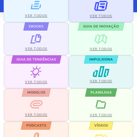
VER TODOS
VER TODOS
EBOOKS
GUIA DE INOVAÇÃO
VER TODOS
VER TODOS
GUIA DE TENDÊNCIAS
IMPULSIONA
VER TODOS
VER TODOS
MODELOS
PLANILHAS
VER TODOS
VER TODOS
PODCASTS
VÍDEOS