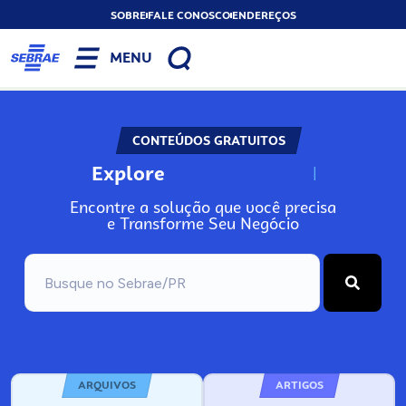
SOBRE
FALE CONOSCO
ENDEREÇOS
MENU
CONTEÚDOS GRATUITOS
Explore
N
o
s
s
o
s
A
Encontre a solução que você precisa
e Transforme Seu Negócio
ARQUIVOS
ARTIGOS