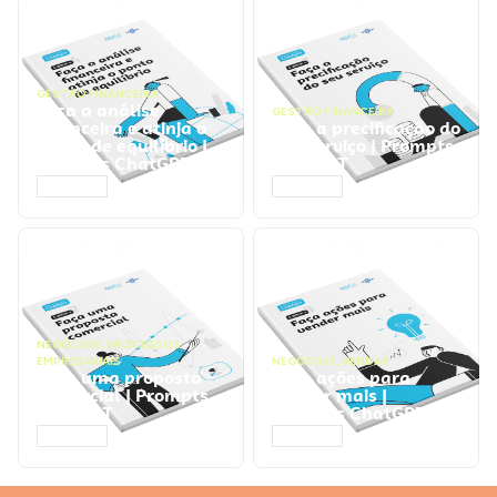
GESTÃO FINANCEIRA
Faça a análise
GESTÃO FINANCEIRA
financeira e atinja o
Faça a precificação do
ponto de equilíbrio |
seu serviço | Prompts
Prompts ChatGPT
ChatGPT
ACESSAR
ACESSAR
NEGÓCIOS
,
PROCESSOS
EMPRESARIAIS
NEGÓCIOS
,
VENDAS
Faça uma proposta
Faça ações para
comercial | Prompts
vender mais |
ChatGPT
Prompts ChatGPT
ACESSAR
ACESSAR