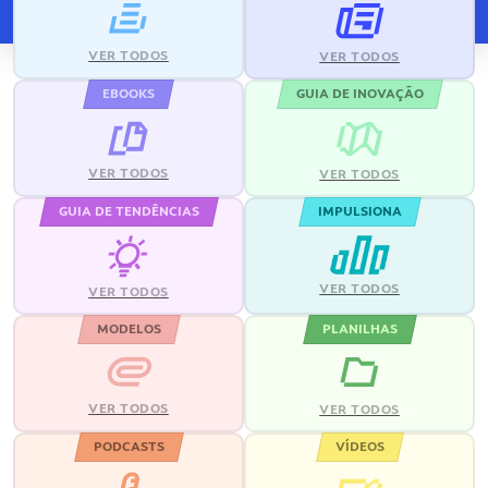
VER TODOS
VER TODOS
EBOOKS
GUIA DE INOVAÇÃO
VER TODOS
VER TODOS
GUIA DE TENDÊNCIAS
IMPULSIONA
VER TODOS
VER TODOS
MODELOS
PLANILHAS
VER TODOS
VER TODOS
PODCASTS
VÍDEOS