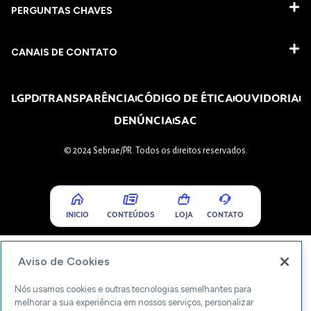
PERGUNTAS CHAVES​
CANAIS DE CONTATO
LGPD
TRANSPARÊNCIA
CÓDIGO DE ÉTICA
OUVIDORIA
DENÚNCIA
SAC
© 2024 Sebrae/PR. Todos os direitos reservados.
INICIO
CONTEÚDOS
LOJA
CONTATO
Aviso de Cookies
Nós usamos cookies e outras tecnologias semelhantes para
melhorar a sua experiência em nossos serviços, personalizar