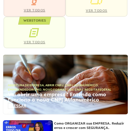
VER TODOS
VER TODOS
WEBSTORIES
VER TODOS
ABERTURA DE EMPRESA
,
ABRIR CNPJ
,
CNPJ ALFANUMÉRICO
,
EMPREENDEDORISMO
,
NOVO FORMATO DE CNPJ
,
RECEITA FEDERAL
Vai abrir uma empresa? Entenda como
funciona o novo CNPJ Alfanumérico
ACESSAR
Como ORGANIZAR sua EMPRESA. Reduzir
erros e crescer com SEGURANÇA.