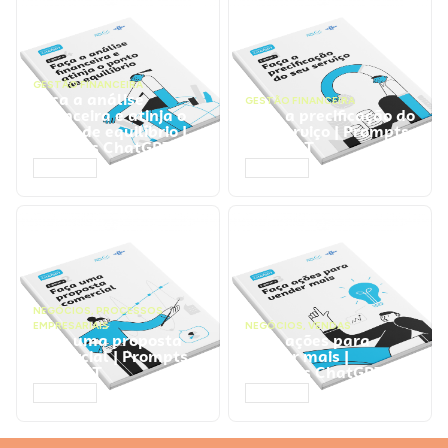
GESTÃO FINANCEIRA
Faça a análise
GESTÃO FINANCEIRA
financeira e atinja o
Faça a precificação do
ponto de equilíbrio |
seu serviço | Prompts
Prompts ChatGPT
ChatGPT
ACESSAR
ACESSAR
NEGÓCIOS
,
PROCESSOS
EMPRESARIAIS
NEGÓCIOS
,
VENDAS
Faça uma proposta
Faça ações para
comercial | Prompts
vender mais |
ChatGPT
Prompts ChatGPT
ACESSAR
ACESSAR