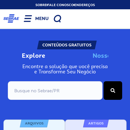
SOBRE
FALE CONOSCO
ENDEREÇOS
MENU
CONTEÚDOS GRATUITOS
Explore
N
o
s
s
o
s
A
Encontre a solução que você precisa
e Transforme Seu Negócio
ARQUIVOS
ARTIGOS