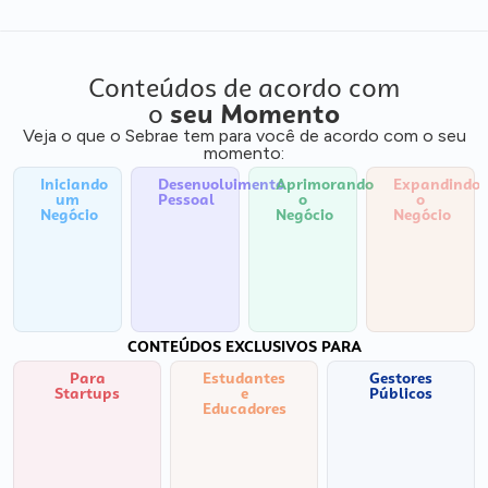
Conteúdos de acordo com
o
seu Momento
Veja o que o Sebrae tem para você de acordo com o seu
momento:
Iniciando
Desenvolvimento
Aprimorando
Expandindo
um
Pessoal
o
o
Negócio
Negócio
Negócio
CONTEÚDOS EXCLUSIVOS PARA
Para
Estudantes
Gestores
Startups
e
Públicos
Educadores