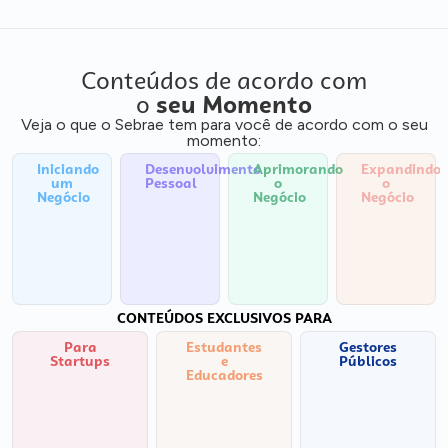
Conteúdos de acordo com
o
seu Momento
Veja o que o Sebrae tem para você de acordo com o seu
momento:
Iniciando
Desenvolvimento
Aprimorando
Expandindo
um
Pessoal
o
o
Negócio
Negócio
Negócio
CONTEÚDOS EXCLUSIVOS PARA
Para
Estudantes
Gestores
Startups
e
Públicos
Educadores