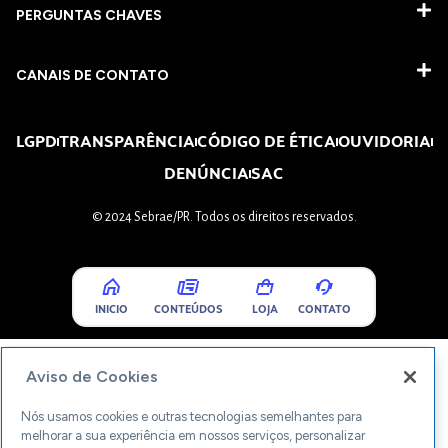
PERGUNTAS CHAVES​
CANAIS DE CONTATO
LGPD
TRANSPARÊNCIA
CÓDIGO DE ÉTICA
OUVIDORIA
DENÚNCIA
SAC
© 2024 Sebrae/PR. Todos os direitos reservados.
INICIO
CONTEÚDOS
LOJA
CONTATO
Aviso de Cookies
Nós usamos cookies e outras tecnologias semelhantes para
melhorar a sua experiência em nossos serviços, personalizar