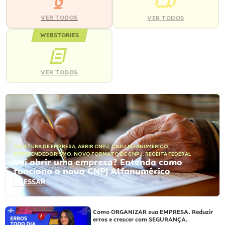
VER TODOS
VER TODOS
WEBSTORIES
VER TODOS
ABERTURA DE EMPRESA
,
ABRIR CNPJ
,
CNPJ ALFANUMÉRICO
,
EMPREENDEDORISMO
,
NOVO FORMATO DE CNPJ
,
RECEITA FEDERAL
Vai abrir uma empresa? Entenda como
funciona o novo CNPJ Alfanumérico
ACESSAR
Como ORGANIZAR sua EMPRESA. Reduzir
erros e crescer com SEGURANÇA.