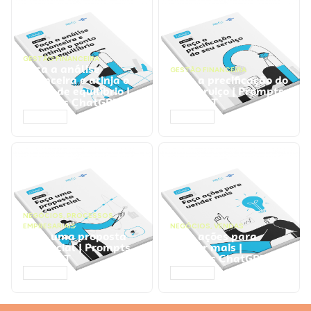
GESTÃO FINANCEIRA
Faça a análise
GESTÃO FINANCEIRA
financeira e atinja o
Faça a precificação do
ponto de equilíbrio |
seu serviço | Prompts
Prompts ChatGPT
ChatGPT
ACESSAR
ACESSAR
NEGÓCIOS
,
PROCESSOS
EMPRESARIAIS
NEGÓCIOS
,
VENDAS
Faça uma proposta
Faça ações para
comercial | Prompts
vender mais |
ChatGPT
Prompts ChatGPT
ACESSAR
ACESSAR