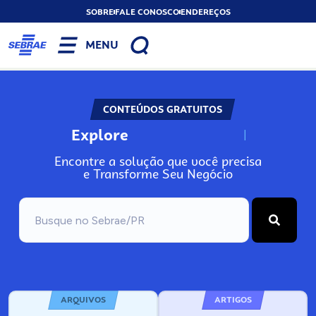
SOBRE
FALE CONOSCO
ENDEREÇOS
MENU
CONTEÚDOS GRATUITOS
Explore
N
o
s
s
o
s
A
Encontre a solução que você precisa
e Transforme Seu Negócio
ARQUIVOS
ARTIGOS