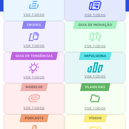
VER TODOS
VER TODOS
EBOOKS
GUIA DE INOVAÇÃO
VER TODOS
VER TODOS
GUIA DE TENDÊNCIAS
IMPULSIONA
VER TODOS
VER TODOS
MODELOS
PLANILHAS
VER TODOS
VER TODOS
PODCASTS
VÍDEOS