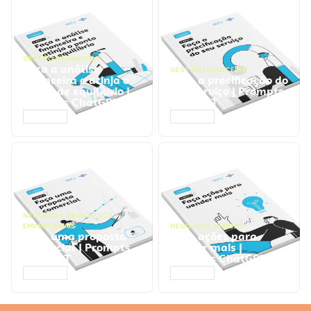
GESTÃO FINANCEIRA
Faça a análise
GESTÃO FINANCEIRA
financeira e atinja o
Faça a precificação do
ponto de equilíbrio |
seu serviço | Prompts
Prompts ChatGPT
ChatGPT
ACESSAR
ACESSAR
NEGÓCIOS
,
PROCESSOS
EMPRESARIAIS
NEGÓCIOS
,
VENDAS
Faça uma proposta
Faça ações para
comercial | Prompts
vender mais |
ChatGPT
Prompts ChatGPT
ACESSAR
ACESSAR