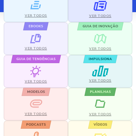
VER TODOS
VER TODOS
EBOOKS
GUIA DE INOVAÇÃO
VER TODOS
VER TODOS
GUIA DE TENDÊNCIAS
IMPULSIONA
VER TODOS
VER TODOS
MODELOS
PLANILHAS
VER TODOS
VER TODOS
PODCASTS
VÍDEOS