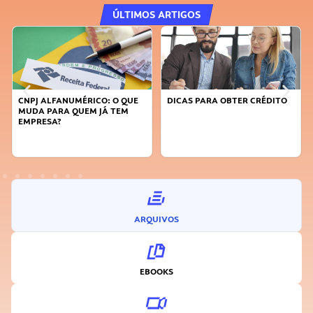
ÚLTIMOS ARTIGOS
O QUE
DICAS PARA OBTER CRÉDITO
FAÇA A DIFERENÇA: SEJA
TEM
SUSTENTÁVEL, SEJA
INOVADOR
ARQUIVOS
EBOOKS