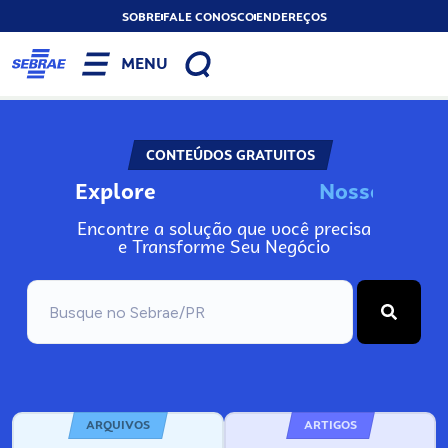
SOBRE
FALE CONOSCO
ENDEREÇOS
MENU
CONTEÚDOS GRATUITOS
Explore
N
o
s
s
o
s
A
Encontre a solução que você precisa
e Transforme Seu Negócio
ARQUIVOS
ARTIGOS