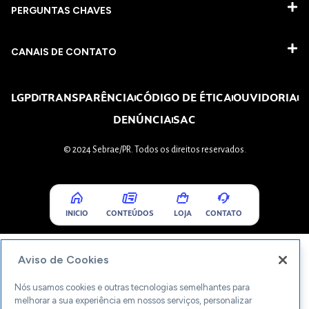
PERGUNTAS CHAVES​
CANAIS DE CONTATO
LGPD
TRANSPARÊNCIA
CÓDIGO DE ÉTICA
OUVIDORIA
DENÚNCIA
SAC
© 2024 Sebrae/PR. Todos os direitos reservados.
INICIO
CONTEÚDOS
LOJA
CONTATO
Aviso de Cookies
Nós usamos cookies e outras tecnologias semelhantes para
melhorar a sua experiência em nossos serviços, personalizar