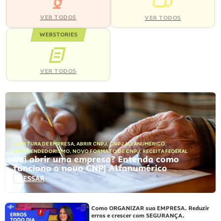
VER TODOS
VER TODOS
WEBSTORIES
VER TODOS
ABERTURA DE EMPRESA
,
ABRIR CNPJ
,
CNPJ ALFANUMÉRICO
,
EMPREENDEDORISMO
,
NOVO FORMATO DE CNPJ
,
RECEITA FEDERAL
Vai abrir uma empresa? Entenda como
funciona o novo CNPJ Alfanumérico
ACESSAR
Como ORGANIZAR sua EMPRESA. Reduzir
erros e crescer com SEGURANÇA.