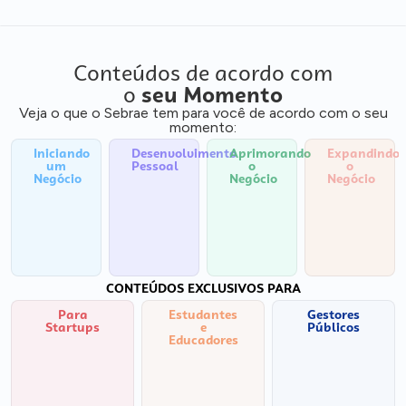
Conteúdos de acordo com
o
seu Momento
Veja o que o Sebrae tem para você de acordo com o seu
momento:
Iniciando
Desenvolvimento
Aprimorando
Expandindo
um
Pessoal
o
o
Negócio
Negócio
Negócio
CONTEÚDOS EXCLUSIVOS PARA
Para
Estudantes
Gestores
Startups
e
Públicos
Educadores