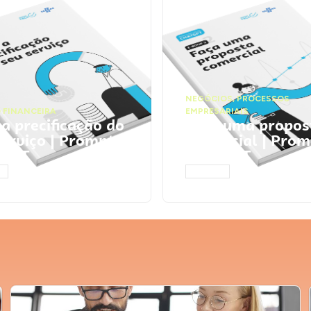
NEGÓCIOS
,
PROCESSOS
 FINANCEIRA
EMPRESARIAIS
 a precificação do
Faça uma propos
serviço | Prompts
comercial | Prom
tGPT
ChatGPT
AR
ACESSAR