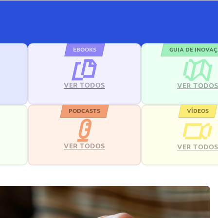
EBOOKS
GUIA DE INOVA
VER TODOS
VER TODO
PODCASTS
VÍDEOS
VER TODOS
VER TODO