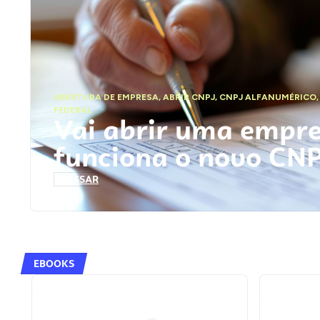
ABERTURA DE EMPRESA
,
ABRIR CNPJ
,
CNPJ ALFANUMÉRICO
FEDERAL
Vai abrir uma empr
funciona o novo CN
ACESSAR
EBOOKS