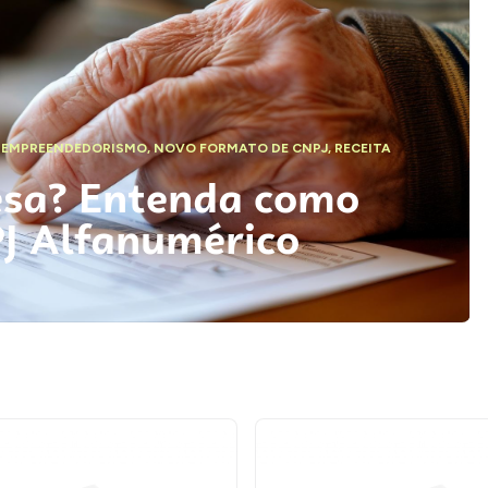
,
EMPREENDEDORISMO
,
NOVO FORMATO DE CNPJ
,
RECEITA
esa? Entenda como
PJ Alfanumérico