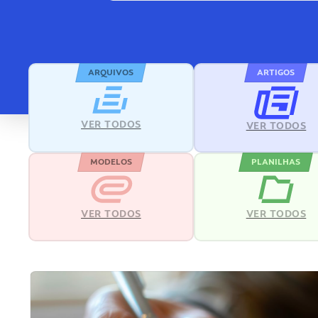
ARQUIVOS
ARTIGOS
VER TODOS
VER TODOS
MODELOS
PLANILHAS
VER TODOS
VER TODOS