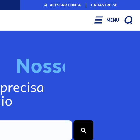
ACESSAR CONTA
|
CADASTRE-SE
MENU
N
o
s
s
o
s
I
n
f
o
g
precisa
io