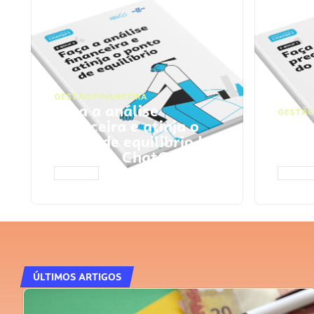
GESTÃO FINANCEIRA
Faça a análise
GESTÃO
financeira e atinja o
Faça
ponto de equilíbrio |
seu 
Prompts ChatGPT
Cha
ACESSAR
ACESS
ÚLTIMOS ARTIGOS