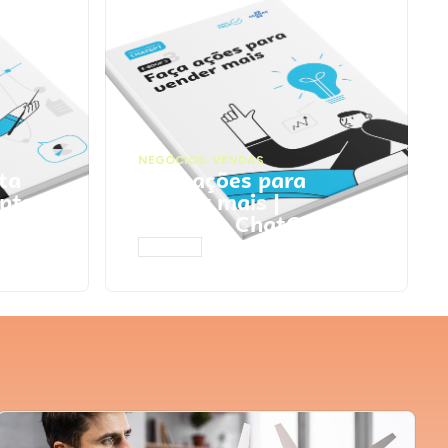
NEGÓCIOS
,
VENDAS
ta
Faça ações para
pts
vender mais |
Prompts ChatGPT
ACESSAR