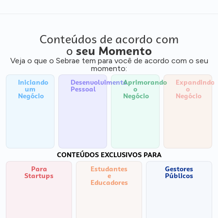
Conteúdos de acordo com
o
seu Momento
Veja o que o Sebrae tem para você de acordo com o seu
momento:
Iniciando
Desenvolvimento
Aprimorando
Expandindo
um
Pessoal
o
o
Negócio
Negócio
Negócio
CONTEÚDOS EXCLUSIVOS PARA
Para
Estudantes
Gestores
Startups
e
Públicos
Educadores