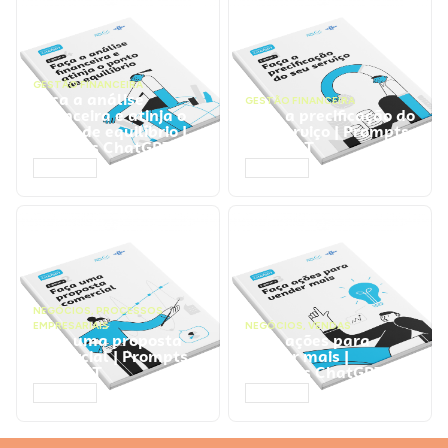
GESTÃO FINANCEIRA
Faça a análise
GESTÃO FINANCEIRA
financeira e atinja o
Faça a precificação do
ponto de equilíbrio |
seu serviço | Prompts
Prompts ChatGPT
ChatGPT
ACESSAR
ACESSAR
NEGÓCIOS
,
PROCESSOS
EMPRESARIAIS
NEGÓCIOS
,
VENDAS
Faça uma proposta
Faça ações para
comercial | Prompts
vender mais |
ChatGPT
Prompts ChatGPT
ACESSAR
ACESSAR