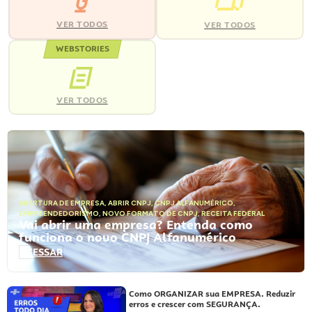
VER TODOS
VER TODOS
WEBSTORIES
VER TODOS
ABERTURA DE EMPRESA
,
ABRIR CNPJ
,
CNPJ ALFANUMÉRICO
,
EMPREENDEDORISMO
,
NOVO FORMATO DE CNPJ
,
RECEITA FEDERAL
Vai abrir uma empresa? Entenda como
funciona o novo CNPJ Alfanumérico
ACESSAR
Como ORGANIZAR sua EMPRESA. Reduzir
erros e crescer com SEGURANÇA.