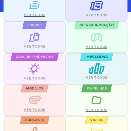
VER TODOS
VER TODOS
EBOOKS
GUIA DE INOVAÇÃO
VER TODOS
VER TODOS
GUIA DE TENDÊNCIAS
IMPULSIONA
VER TODOS
VER TODOS
MODELOS
PLANILHAS
VER TODOS
VER TODOS
PODCASTS
VÍDEOS