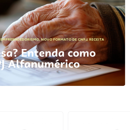
,
EMPREENDEDORISMO
,
NOVO FORMATO DE CNPJ
,
RECEITA
esa? Entenda como
PJ Alfanumérico