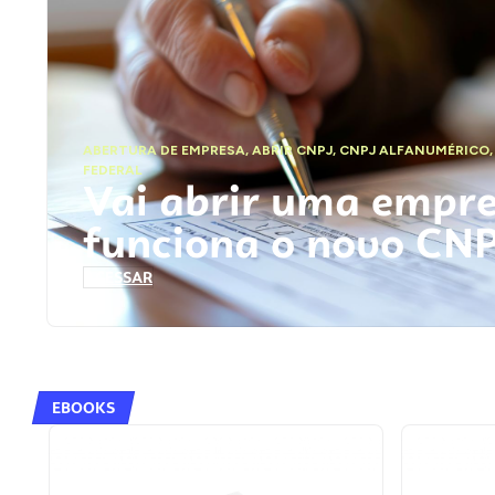
ABERTURA DE EMPRESA
,
ABRIR CNPJ
,
CNPJ ALFANUMÉRICO
FEDERAL
Vai abrir uma empr
funciona o novo CN
ACESSAR
EBOOKS