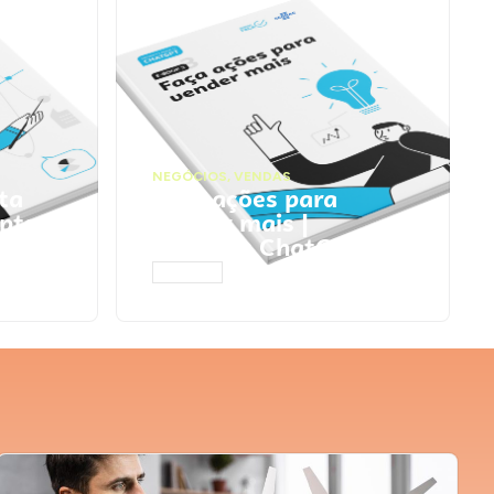
NEGÓCIOS
,
VENDAS
ta
Faça ações para
pts
vender mais |
Prompts ChatGPT
ACESSAR