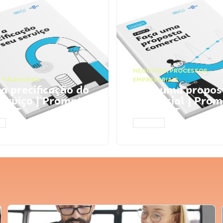
NEGÓCIOS
,
PROCESSOS
 FINANCEIRA
EMPRESARIAIS
 a precificação do
Faça uma propos
serviço | Prompts
comercial | Prom
tGPT
ChatGPT
AR
ACESSAR