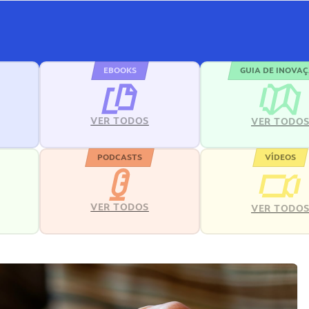
EBOOKS
GUIA DE INOVA
VER TODOS
VER TODO
PODCASTS
VÍDEOS
VER TODOS
VER TODO