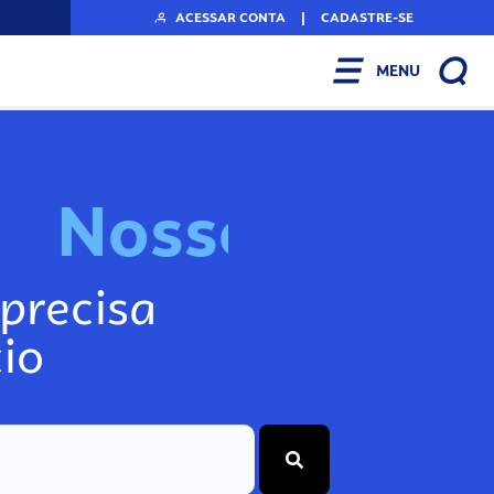
ACESSAR CONTA
|
CADASTRE-SE
MENU
N
o
s
s
o
s
I
n
f
o
g
precisa
io