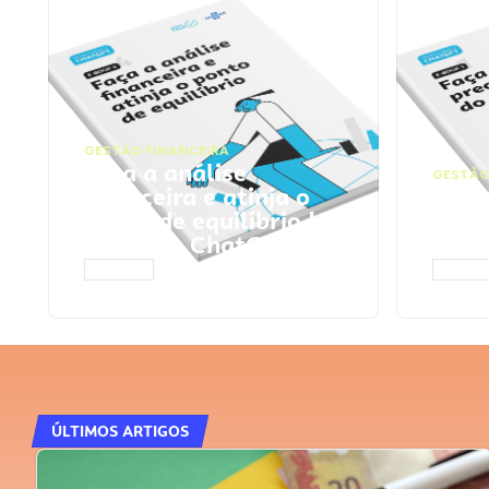
GESTÃO FINANCEIRA
Faça a análise
GESTÃO
financeira e atinja o
Faça
ponto de equilíbrio |
seu 
Prompts ChatGPT
Cha
ACESSAR
ACESS
ÚLTIMOS ARTIGOS