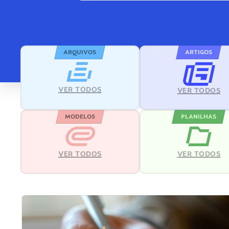
ARQUIVOS
ARTIGOS
VER TODOS
VER TODOS
MODELOS
PLANILHAS
VER TODOS
VER TODOS