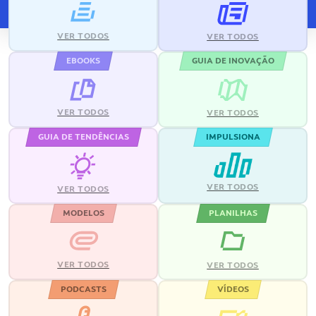
VER TODOS
VER TODOS
EBOOKS
GUIA DE INOVAÇÃO
VER TODOS
VER TODOS
GUIA DE TENDÊNCIAS
IMPULSIONA
VER TODOS
VER TODOS
MODELOS
PLANILHAS
VER TODOS
VER TODOS
PODCASTS
VÍDEOS