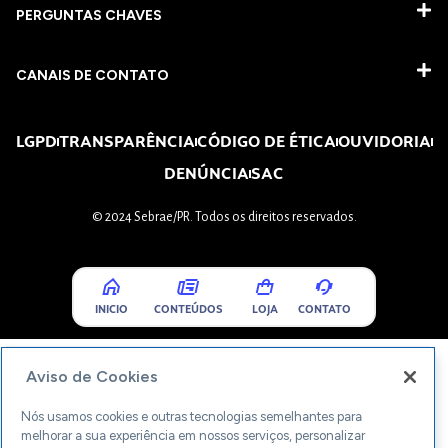
PERGUNTAS CHAVES​
CANAIS DE CONTATO
LGPD
TRANSPARÊNCIA
CÓDIGO DE ÉTICA
OUVIDORIA
DENÚNCIA
SAC
© 2024 Sebrae/PR. Todos os direitos reservados.
INICIO
CONTEÚDOS
LOJA
CONTATO
Aviso de Cookies
Nós usamos cookies e outras tecnologias semelhantes para
melhorar a sua experiência em nossos serviços, personalizar