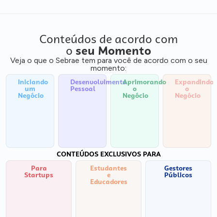
Conteúdos de acordo com
o
seu Momento
Veja o que o Sebrae tem para você de acordo com o seu
momento:
Iniciando
Desenvolvimento
Aprimorando
Expandindo
um
Pessoal
o
o
Negócio
Negócio
Negócio
CONTEÚDOS EXCLUSIVOS PARA
Para
Estudantes
Gestores
Startups
e
Públicos
Educadores