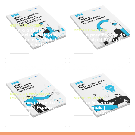
GESTÃO FINANCEIRA
Faça a análise
GESTÃO FINANCEIRA
financeira e atinja o
Faça a precificação do
ponto de equilíbrio |
seu serviço | Prompts
Prompts ChatGPT
ChatGPT
ACESSAR
ACESSAR
NEGÓCIOS
,
PROCESSOS
EMPRESARIAIS
NEGÓCIOS
,
VENDAS
Faça uma proposta
Faça ações para
comercial | Prompts
vender mais |
ChatGPT
Prompts ChatGPT
ACESSAR
ACESSAR