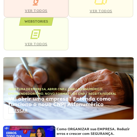
VER TODOS
VER TODOS
WEBSTORIES
VER TODOS
ABERTURA DE EMPRESA
,
ABRIR CNPJ
,
CNPJ ALFANUMÉRICO
,
EMPREENDEDORISMO
,
NOVO FORMATO DE CNPJ
,
RECEITA FEDERAL
Vai abrir uma empresa? Entenda como
funciona o novo CNPJ Alfanumérico
ACESSAR
Como ORGANIZAR sua EMPRESA. Reduzir
erros e crescer com SEGURANÇA.