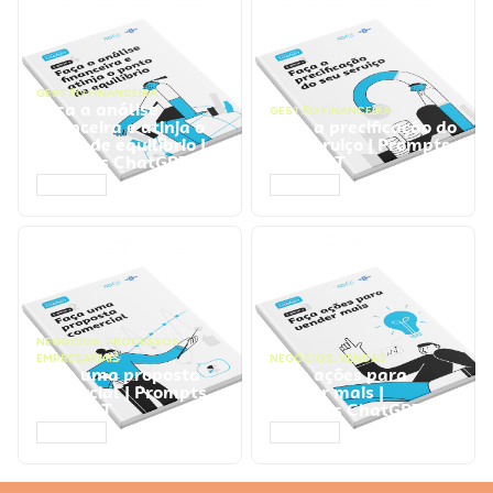
GESTÃO FINANCEIRA
Faça a análise
GESTÃO FINANCEIRA
financeira e atinja o
Faça a precificação do
ponto de equilíbrio |
seu serviço | Prompts
Prompts ChatGPT
ChatGPT
ACESSAR
ACESSAR
NEGÓCIOS
,
PROCESSOS
EMPRESARIAIS
NEGÓCIOS
,
VENDAS
Faça uma proposta
Faça ações para
comercial | Prompts
vender mais |
ChatGPT
Prompts ChatGPT
ACESSAR
ACESSAR