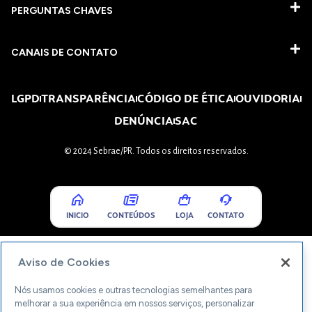
PERGUNTAS CHAVES​
CANAIS DE CONTATO
LGPD
TRANSPARÊNCIA
CÓDIGO DE ÉTICA
OUVIDORIA
DENÚNCIA
SAC
© 2024 Sebrae/PR. Todos os direitos reservados.
INICIO
CONTEÚDOS
LOJA
CONTATO
Aviso de Cookies
Nós usamos cookies e outras tecnologias semelhantes para
melhorar a sua experiência em nossos serviços, personalizar