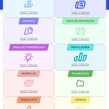
VER TODOS
VER TODOS
EBOOKS
GUIA DE INOVAÇÃO
VER TODOS
VER TODOS
GUIA DE TENDÊNCIAS
IMPULSIONA
VER TODOS
VER TODOS
MODELOS
PLANILHAS
VER TODOS
VER TODOS
PODCASTS
VÍDEOS