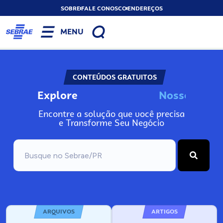
SOBRE
FALE CONOSCO
ENDEREÇOS
MENU
CONTEÚDOS GRATUITOS
Explore
N
o
s
s
o
s
I
n
f
Encontre a solução que você precisa
e Transforme Seu Negócio
ARQUIVOS
ARTIGOS