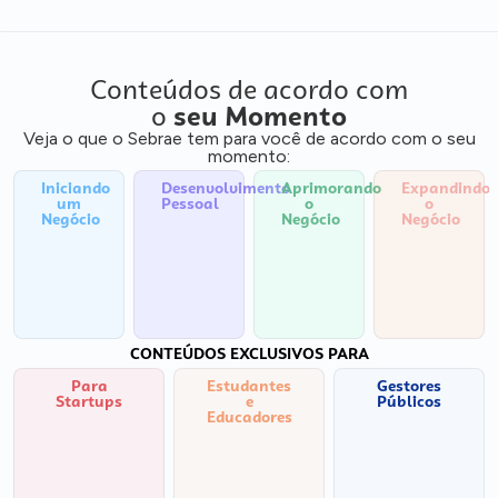
Conteúdos de acordo com
o
seu Momento
Veja o que o Sebrae tem para você de acordo com o seu
momento:
Iniciando
Desenvolvimento
Aprimorando
Expandindo
um
Pessoal
o
o
Negócio
Negócio
Negócio
CONTEÚDOS EXCLUSIVOS PARA
Para
Estudantes
Gestores
Startups
e
Públicos
Educadores