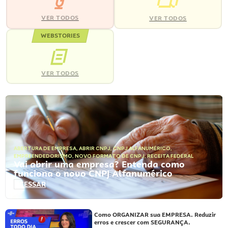
VER TODOS
VER TODOS
WEBSTORIES
VER TODOS
ABERTURA DE EMPRESA
,
ABRIR CNPJ
,
CNPJ ALFANUMÉRICO
,
EMPREENDEDORISMO
,
NOVO FORMATO DE CNPJ
,
RECEITA FEDERAL
Vai abrir uma empresa? Entenda como
funciona o novo CNPJ Alfanumérico
ACESSAR
Como ORGANIZAR sua EMPRESA. Reduzir
erros e crescer com SEGURANÇA.