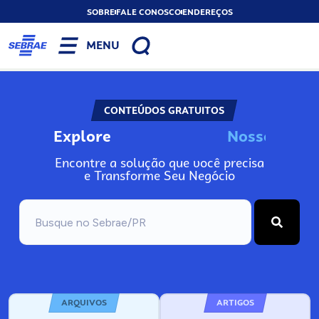
SOBRE
FALE CONOSCO
ENDEREÇOS
MENU
CONTEÚDOS GRATUITOS
Explore
N
o
s
s
o
s
I
n
f
o
Encontre a solução que você precisa
e Transforme Seu Negócio
ARQUIVOS
ARTIGOS