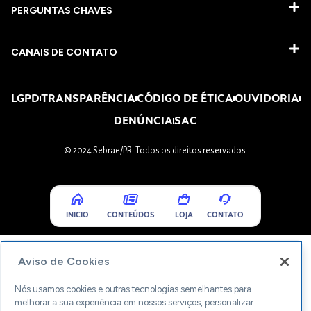
PERGUNTAS CHAVES​
CANAIS DE CONTATO
LGPD
TRANSPARÊNCIA
CÓDIGO DE ÉTICA
OUVIDORIA
DENÚNCIA
SAC
© 2024 Sebrae/PR. Todos os direitos reservados.
INICIO
CONTEÚDOS
LOJA
CONTATO
Aviso de Cookies
Nós usamos cookies e outras tecnologias semelhantes para
melhorar a sua experiência em nossos serviços, personalizar