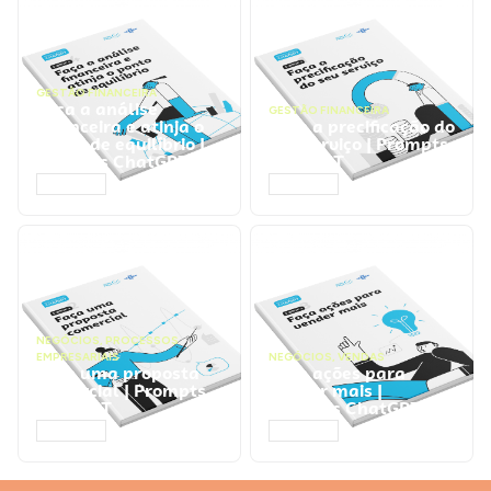
GESTÃO FINANCEIRA
Faça a análise
GESTÃO FINANCEIRA
financeira e atinja o
Faça a precificação do
ponto de equilíbrio |
seu serviço | Prompts
Prompts ChatGPT
ChatGPT
ACESSAR
ACESSAR
NEGÓCIOS
,
PROCESSOS
EMPRESARIAIS
NEGÓCIOS
,
VENDAS
Faça uma proposta
Faça ações para
comercial | Prompts
vender mais |
ChatGPT
Prompts ChatGPT
ACESSAR
ACESSAR