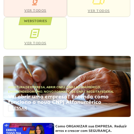
VER TODOS
VER TODOS
WEBSTORIES
VER TODOS
ABERTURA DE EMPRESA
,
ABRIR CNPJ
,
CNPJ ALFANUMÉRICO
,
EMPREENDEDORISMO
,
NOVO FORMATO DE CNPJ
,
RECEITA FEDERAL
Vai abrir uma empresa? Entenda como
funciona o novo CNPJ Alfanumérico
ACESSAR
Como ORGANIZAR sua EMPRESA. Reduzir
erros e crescer com SEGURANÇA.