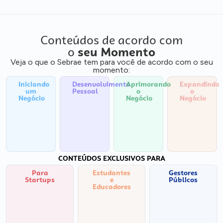
Conteúdos de acordo com
o
seu Momento
Veja o que o Sebrae tem para você de acordo com o seu
momento:
Iniciando
Desenvolvimento
Aprimorando
Expandindo
um
Pessoal
o
o
Negócio
Negócio
Negócio
CONTEÚDOS EXCLUSIVOS PARA
Para
Estudantes
Gestores
Startups
e
Públicos
Educadores