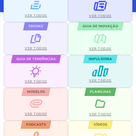
VER TODOS
VER TODOS
EBOOKS
GUIA DE INOVAÇÃO
VER TODOS
VER TODOS
GUIA DE TENDÊNCIAS
IMPULSIONA
VER TODOS
VER TODOS
MODELOS
PLANILHAS
VER TODOS
VER TODOS
PODCASTS
VÍDEOS