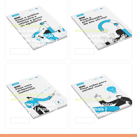
GESTÃO FINANCEIRA
Faça a análise
GESTÃO FINANCEIRA
financeira e atinja o
Faça a precificação do
ponto de equilíbrio |
seu serviço | Prompts
Prompts ChatGPT
ChatGPT
ACESSAR
ACESSAR
NEGÓCIOS
,
PROCESSOS
EMPRESARIAIS
NEGÓCIOS
,
VENDAS
Faça uma proposta
Faça ações para
comercial | Prompts
vender mais |
ChatGPT
Prompts ChatGPT
ACESSAR
ACESSAR