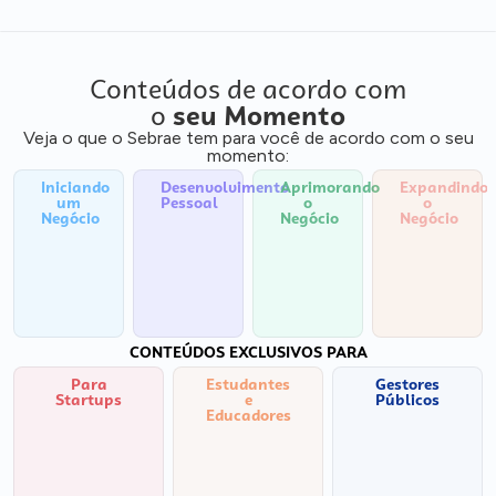
Conteúdos de acordo com
o
seu Momento
Veja o que o Sebrae tem para você de acordo com o seu
momento:
Iniciando
Desenvolvimento
Aprimorando
Expandindo
um
Pessoal
o
o
Negócio
Negócio
Negócio
CONTEÚDOS EXCLUSIVOS PARA
Para
Estudantes
Gestores
Startups
e
Públicos
Educadores