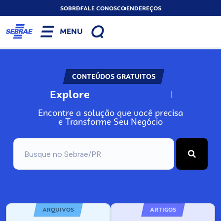
SOBRE
FALE CONOSCO
ENDEREÇOS
MENU
CONTEÚDOS GRATUITOS
Explore
N
o
s
s
o
s
A
Encontre a solução que você precisa
e Transforme Seu Negócio
ARQUIVOS
ARTIGOS