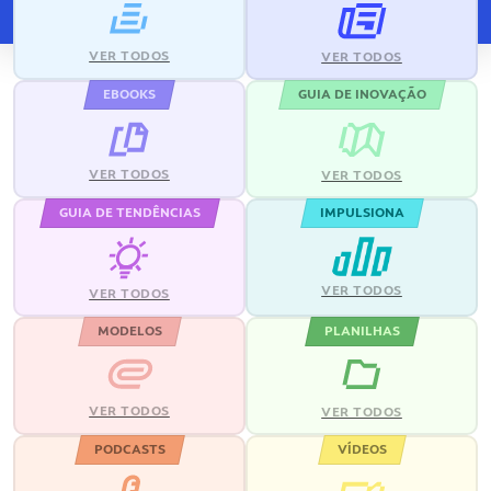
VER TODOS
VER TODOS
EBOOKS
GUIA DE INOVAÇÃO
VER TODOS
VER TODOS
GUIA DE TENDÊNCIAS
IMPULSIONA
VER TODOS
VER TODOS
MODELOS
PLANILHAS
VER TODOS
VER TODOS
PODCASTS
VÍDEOS