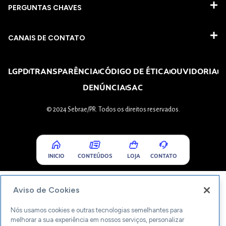
PERGUNTAS CHAVES​
CANAIS DE CONTATO
LGPD
TRANSPARÊNCIA
CÓDIGO DE ÉTICA
OUVIDORIA
DENÚNCIA
SAC
© 2024 Sebrae/PR. Todos os direitos reservados.
INICIO
CONTEÚDOS
LOJA
CONTATO
Aviso de Cookies
Nós usamos cookies e outras tecnologias semelhantes para
melhorar a sua experiência em nossos serviços, personalizar