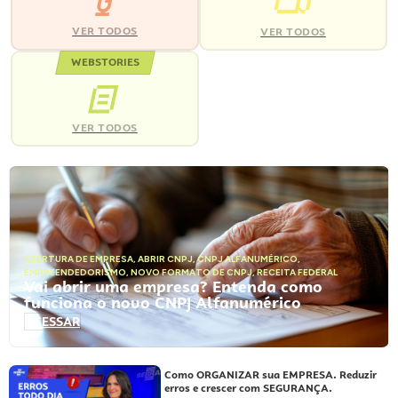
VER TODOS
VER TODOS
WEBSTORIES
VER TODOS
ABERTURA DE EMPRESA
,
ABRIR CNPJ
,
CNPJ ALFANUMÉRICO
,
EMPREENDEDORISMO
,
NOVO FORMATO DE CNPJ
,
RECEITA FEDERAL
Vai abrir uma empresa? Entenda como
funciona o novo CNPJ Alfanumérico
ACESSAR
Como ORGANIZAR sua EMPRESA. Reduzir
erros e crescer com SEGURANÇA.