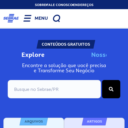
SOBRE
FALE CONOSCO
ENDEREÇOS
MENU
CONTEÚDOS GRATUITOS
Explore
N
o
s
s
o
s
A
Encontre a solução que você precisa
e Transforme Seu Negócio
ARQUIVOS
ARTIGOS