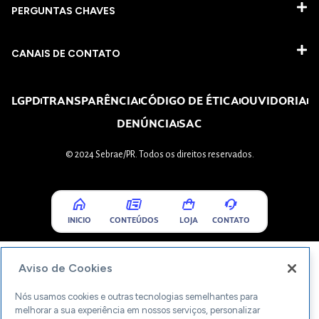
PERGUNTAS CHAVES​
CANAIS DE CONTATO
LGPD
TRANSPARÊNCIA
CÓDIGO DE ÉTICA
OUVIDORIA
DENÚNCIA
SAC
© 2024 Sebrae/PR. Todos os direitos reservados.
INICIO
CONTEÚDOS
LOJA
CONTATO
Aviso de Cookies
Nós usamos cookies e outras tecnologias semelhantes para
melhorar a sua experiência em nossos serviços, personalizar