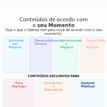
Conteúdos de acordo com
o
seu Momento
Veja o que o Sebrae tem para você de acordo com o seu
momento:
Iniciando
Desenvolvimento
Aprimorando
Expandindo
um
Pessoal
o
o
Negócio
Negócio
Negócio
CONTEÚDOS EXCLUSIVOS PARA
Para
Estudantes
Gestores
Startups
e
Públicos
Educadores