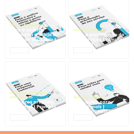
GESTÃO FINANCEIRA
Faça a análise
GESTÃO FINANCEIRA
financeira e atinja o
Faça a precificação do
ponto de equilíbrio |
seu serviço | Prompts
Prompts ChatGPT
ChatGPT
ACESSAR
ACESSAR
NEGÓCIOS
,
PROCESSOS
EMPRESARIAIS
NEGÓCIOS
,
VENDAS
Faça uma proposta
Faça ações para
comercial | Prompts
vender mais |
ChatGPT
Prompts ChatGPT
ACESSAR
ACESSAR