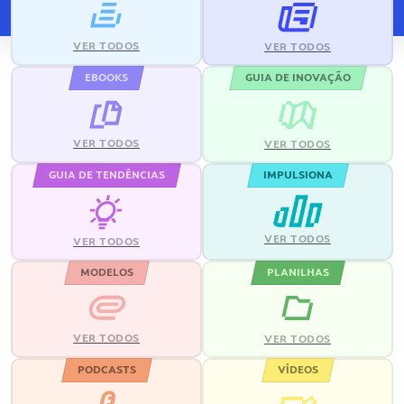
VER TODOS
VER TODOS
EBOOKS
GUIA DE INOVAÇÃO
VER TODOS
VER TODOS
GUIA DE TENDÊNCIAS
IMPULSIONA
VER TODOS
VER TODOS
MODELOS
PLANILHAS
VER TODOS
VER TODOS
PODCASTS
VÍDEOS