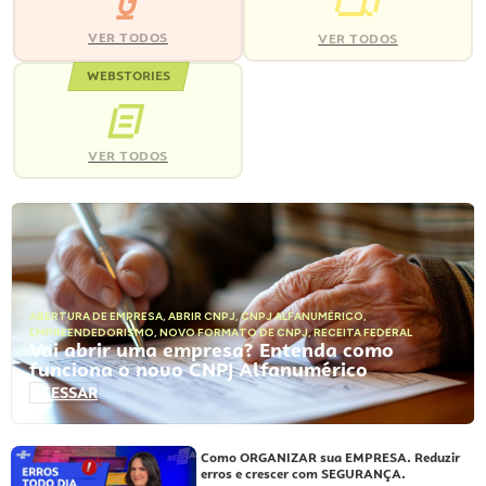
VER TODOS
VER TODOS
WEBSTORIES
VER TODOS
ABERTURA DE EMPRESA
,
ABRIR CNPJ
,
CNPJ ALFANUMÉRICO
,
EMPREENDEDORISMO
,
NOVO FORMATO DE CNPJ
,
RECEITA FEDERAL
Vai abrir uma empresa? Entenda como
funciona o novo CNPJ Alfanumérico
ACESSAR
Como ORGANIZAR sua EMPRESA. Reduzir
erros e crescer com SEGURANÇA.