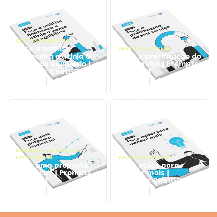
GESTÃO FINANCEIRA
Faça a análise
GESTÃO FINANCEIRA
financeira e atinja o
Faça a precificação do
ponto de equilíbrio |
seu serviço | Prompts
Prompts ChatGPT
ChatGPT
ACESSAR
ACESSAR
NEGÓCIOS
,
PROCESSOS
EMPRESARIAIS
NEGÓCIOS
,
VENDAS
Faça uma proposta
Faça ações para
comercial | Prompts
vender mais |
ChatGPT
Prompts ChatGPT
ACESSAR
ACESSAR