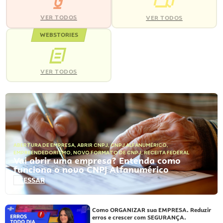
VER TODOS
VER TODOS
WEBSTORIES
VER TODOS
ABERTURA DE EMPRESA
,
ABRIR CNPJ
,
CNPJ ALFANUMÉRICO
,
EMPREENDEDORISMO
,
NOVO FORMATO DE CNPJ
,
RECEITA FEDERAL
Vai abrir uma empresa? Entenda como
funciona o novo CNPJ Alfanumérico
ACESSAR
Como ORGANIZAR sua EMPRESA. Reduzir
erros e crescer com SEGURANÇA.