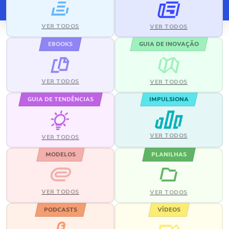
VER TODOS
VER TODOS
EBOOKS
GUIA DE INOVAÇÃO
VER TODOS
VER TODOS
GUIA DE TENDÊNCIAS
IMPULSIONA
VER TODOS
VER TODOS
MODELOS
PLANILHAS
VER TODOS
VER TODOS
PODCASTS
VÍDEOS