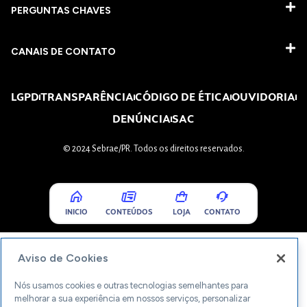
PERGUNTAS CHAVES​
CANAIS DE CONTATO
LGPD
TRANSPARÊNCIA
CÓDIGO DE ÉTICA
OUVIDORIA
DENÚNCIA
SAC
© 2024 Sebrae/PR. Todos os direitos reservados.
INICIO
CONTEÚDOS
LOJA
CONTATO
Aviso de Cookies
Nós usamos cookies e outras tecnologias semelhantes para
melhorar a sua experiência em nossos serviços, personalizar