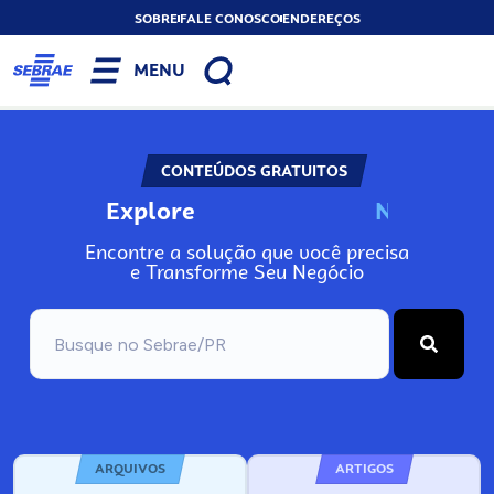
SOBRE
FALE CONOSCO
ENDEREÇOS
MENU
CONTEÚDOS GRATUITOS
Explore
N
o
s
s
o
s
A
Encontre a solução que você precisa
e Transforme Seu Negócio
ARQUIVOS
ARTIGOS