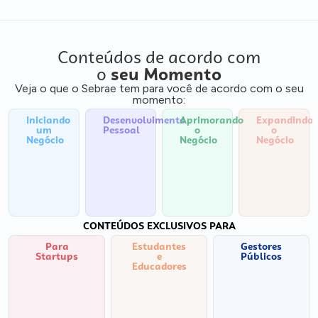
Conteúdos de acordo com
o
seu Momento
Veja o que o Sebrae tem para você de acordo com o seu
momento:
Iniciando
Desenvolvimento
Aprimorando
Expandindo
um
Pessoal
o
o
Negócio
Negócio
Negócio
CONTEÚDOS EXCLUSIVOS PARA
Para
Estudantes
Gestores
Startups
e
Públicos
Educadores