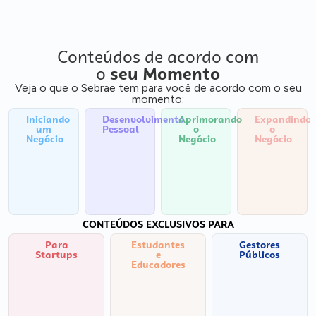
Conteúdos de acordo com
o
seu Momento
Veja o que o Sebrae tem para você de acordo com o seu
momento:
Iniciando
Desenvolvimento
Aprimorando
Expandindo
um
Pessoal
o
o
Negócio
Negócio
Negócio
CONTEÚDOS EXCLUSIVOS PARA
Para
Estudantes
Gestores
Startups
e
Públicos
Educadores