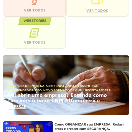
VER TODOS
VER TODOS
WEBSTORIES
VER TODOS
ABERTURA DE EMPRESA
,
ABRIR CNPJ
,
CNPJ ALFANUMÉRICO
,
EMPREENDEDORISMO
,
NOVO FORMATO DE CNPJ
,
RECEITA FEDERAL
Vai abrir uma empresa? Entenda como
funciona o novo CNPJ Alfanumérico
ACESSAR
Como ORGANIZAR sua EMPRESA. Reduzir
erros e crescer com SEGURANÇA.