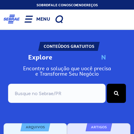
SOBRE
FALE CONOSCO
ENDEREÇOS
MENU
CONTEÚDOS GRATUITOS
Explore
N
o
s
s
o
s
A
Encontre a solução que você precisa
e Transforme Seu Negócio
ARQUIVOS
ARTIGOS