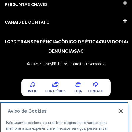
PERGUNTAS CHAVES​
CANAIS DE CONTATO
LGPD
TRANSPARÊNCIA
CÓDIGO DE ÉTICA
OUVIDORIA
DENÚNCIA
SAC
© 2024 Sebrae/PR. Todos os direitos reservados.
INICIO
CONTEÚDOS
LOJA
CONTATO
Aviso de Cookies
Nós usamos cookies e outras tecnologias semelhantes para
melhorar a sua experiência em nossos serviços, personalizar