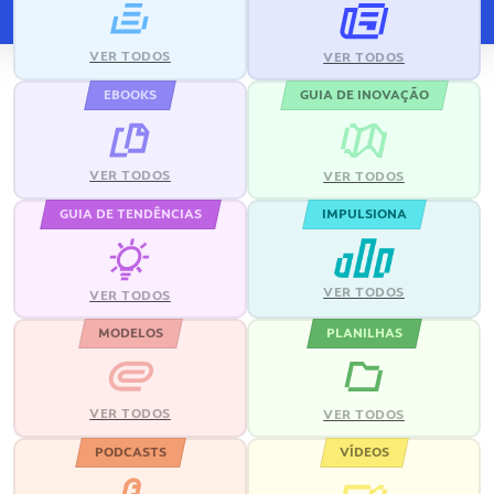
VER TODOS
VER TODOS
EBOOKS
GUIA DE INOVAÇÃO
VER TODOS
VER TODOS
GUIA DE TENDÊNCIAS
IMPULSIONA
VER TODOS
VER TODOS
MODELOS
PLANILHAS
VER TODOS
VER TODOS
PODCASTS
VÍDEOS