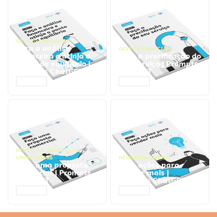
GESTÃO FINANCEIRA
Faça a análise
GESTÃO FINANCEIRA
financeira e atinja o
Faça a precificação do
ponto de equilíbrio |
seu serviço | Prompts
Prompts ChatGPT
ChatGPT
ACESSAR
ACESSAR
NEGÓCIOS
,
PROCESSOS
EMPRESARIAIS
NEGÓCIOS
,
VENDAS
Faça uma proposta
Faça ações para
comercial | Prompts
vender mais |
ChatGPT
Prompts ChatGPT
ACESSAR
ACESSAR