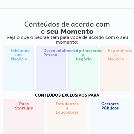
Conteúdos de acordo com
o
seu Momento
Veja o que o Sebrae tem para você de acordo com o seu
momento:
Iniciando
Desenvolvimento
Aprimorando
Expandindo
um
Pessoal
o
o
Negócio
Negócio
Negócio
CONTEÚDOS EXCLUSIVOS PARA
Para
Estudantes
Gestores
Startups
e
Públicos
Educadores