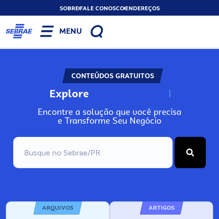
SOBRE
FALE CONOSCO
ENDEREÇOS
MENU
CONTEÚDOS GRATUITOS
Explore
N
o
s
s
o
s
A
Encontre a solução que você precisa
e Transforme Seu Negócio
ARQUIVOS
ARTIGOS