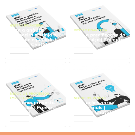
GESTÃO FINANCEIRA
Faça a análise
GESTÃO FINANCEIRA
financeira e atinja o
Faça a precificação do
ponto de equilíbrio |
seu serviço | Prompts
Prompts ChatGPT
ChatGPT
ACESSAR
ACESSAR
NEGÓCIOS
,
PROCESSOS
EMPRESARIAIS
NEGÓCIOS
,
VENDAS
Faça uma proposta
Faça ações para
comercial | Prompts
vender mais |
ChatGPT
Prompts ChatGPT
ACESSAR
ACESSAR