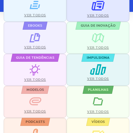
VER TODOS
VER TODOS
EBOOKS
GUIA DE INOVAÇÃO
VER TODOS
VER TODOS
GUIA DE TENDÊNCIAS
IMPULSIONA
VER TODOS
VER TODOS
MODELOS
PLANILHAS
VER TODOS
VER TODOS
PODCASTS
VÍDEOS