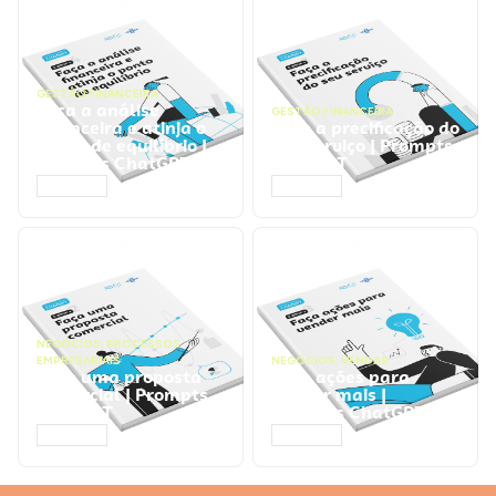
GESTÃO FINANCEIRA
Faça a análise
GESTÃO FINANCEIRA
financeira e atinja o
Faça a precificação do
ponto de equilíbrio |
seu serviço | Prompts
Prompts ChatGPT
ChatGPT
ACESSAR
ACESSAR
NEGÓCIOS
,
PROCESSOS
EMPRESARIAIS
NEGÓCIOS
,
VENDAS
Faça uma proposta
Faça ações para
comercial | Prompts
vender mais |
ChatGPT
Prompts ChatGPT
ACESSAR
ACESSAR