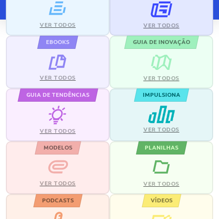
VER TODOS
VER TODOS
EBOOKS
GUIA DE INOVAÇÃO
VER TODOS
VER TODOS
GUIA DE TENDÊNCIAS
IMPULSIONA
VER TODOS
VER TODOS
MODELOS
PLANILHAS
VER TODOS
VER TODOS
PODCASTS
VÍDEOS