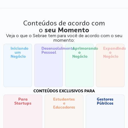
Conteúdos de acordo com
o
seu Momento
Veja o que o Sebrae tem para você de acordo com o seu
momento:
Iniciando
Desenvolvimento
Aprimorando
Expandindo
um
Pessoal
o
o
Negócio
Negócio
Negócio
CONTEÚDOS EXCLUSIVOS PARA
Para
Estudantes
Gestores
Startups
e
Públicos
Educadores