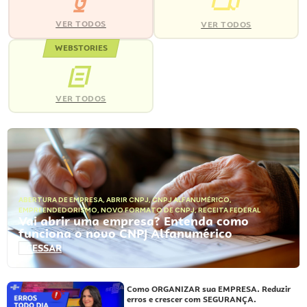
VER TODOS
VER TODOS
WEBSTORIES
VER TODOS
ABERTURA DE EMPRESA
,
ABRIR CNPJ
,
CNPJ ALFANUMÉRICO
,
EMPREENDEDORISMO
,
NOVO FORMATO DE CNPJ
,
RECEITA FEDERAL
Vai abrir uma empresa? Entenda como
funciona o novo CNPJ Alfanumérico
ACESSAR
Como ORGANIZAR sua EMPRESA. Reduzir
erros e crescer com SEGURANÇA.