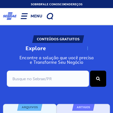
SOBRE
FALE CONOSCO
ENDEREÇOS
MENU
CONTEÚDOS GRATUITOS
Explore
N
o
s
s
o
s
A
Encontre a solução que você precisa
e Transforme Seu Negócio
ARQUIVOS
ARTIGOS