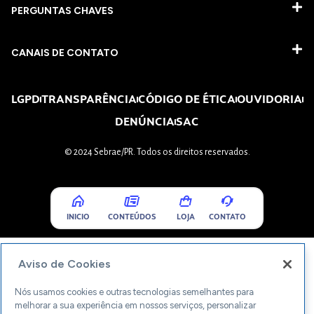
PERGUNTAS CHAVES​
CANAIS DE CONTATO
LGPD
TRANSPARÊNCIA
CÓDIGO DE ÉTICA
OUVIDORIA
DENÚNCIA
SAC
© 2024 Sebrae/PR. Todos os direitos reservados.
INICIO
CONTEÚDOS
LOJA
CONTATO
Aviso de Cookies
Nós usamos cookies e outras tecnologias semelhantes para
melhorar a sua experiência em nossos serviços, personalizar