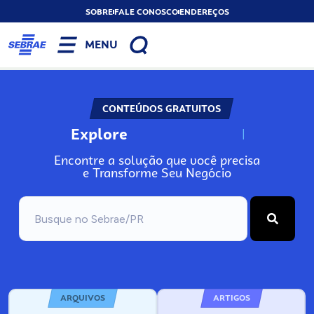
SOBRE
FALE CONOSCO
ENDEREÇOS
MENU
CONTEÚDOS GRATUITOS
Explore
N
o
s
s
o
s
A
Encontre a solução que você precisa
e Transforme Seu Negócio
ARQUIVOS
ARTIGOS