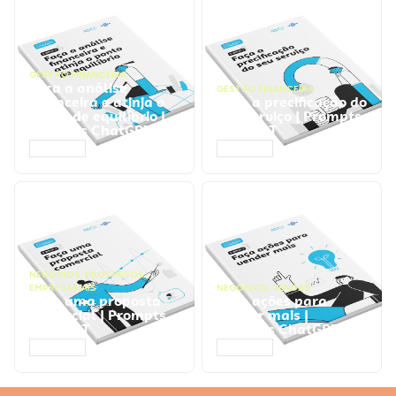
GESTÃO FINANCEIRA
Faça a análise
GESTÃO FINANCEIRA
financeira e atinja o
Faça a precificação do
ponto de equilíbrio |
seu serviço | Prompts
Prompts ChatGPT
ChatGPT
ACESSAR
ACESSAR
NEGÓCIOS
,
PROCESSOS
EMPRESARIAIS
NEGÓCIOS
,
VENDAS
Faça uma proposta
Faça ações para
comercial | Prompts
vender mais |
ChatGPT
Prompts ChatGPT
ACESSAR
ACESSAR