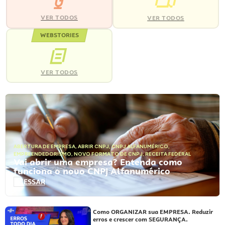
VER TODOS
VER TODOS
WEBSTORIES
VER TODOS
ABERTURA DE EMPRESA
,
ABRIR CNPJ
,
CNPJ ALFANUMÉRICO
,
EMPREENDEDORISMO
,
NOVO FORMATO DE CNPJ
,
RECEITA FEDERAL
Vai abrir uma empresa? Entenda como
funciona o novo CNPJ Alfanumérico
ACESSAR
Como ORGANIZAR sua EMPRESA. Reduzir
erros e crescer com SEGURANÇA.