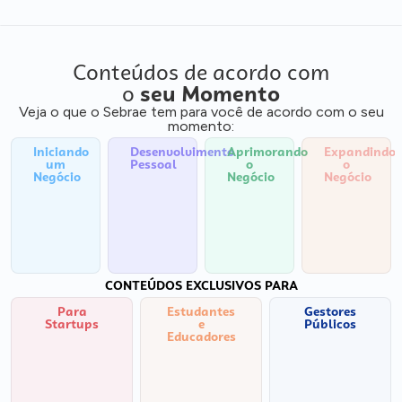
Conteúdos de acordo com
o
seu Momento
Veja o que o Sebrae tem para você de acordo com o seu
momento:
Iniciando
Desenvolvimento
Aprimorando
Expandindo
um
Pessoal
o
o
Negócio
Negócio
Negócio
CONTEÚDOS EXCLUSIVOS PARA
Para
Estudantes
Gestores
Startups
e
Públicos
Educadores