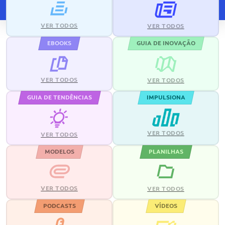
VER TODOS
VER TODOS
EBOOKS
GUIA DE INOVAÇÃO
VER TODOS
VER TODOS
GUIA DE TENDÊNCIAS
IMPULSIONA
VER TODOS
VER TODOS
MODELOS
PLANILHAS
VER TODOS
VER TODOS
PODCASTS
VÍDEOS