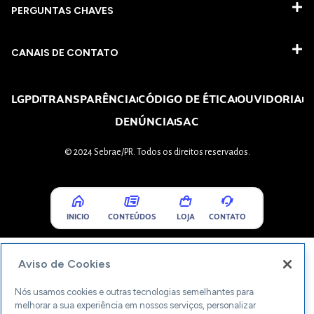
PERGUNTAS CHAVES​
CANAIS DE CONTATO
LGPD
TRANSPARÊNCIA
CÓDIGO DE ÉTICA
OUVIDORIA
DENÚNCIA
SAC
© 2024 Sebrae/PR. Todos os direitos reservados.
INICIO
CONTEÚDOS
LOJA
CONTATO
Aviso de Cookies
Nós usamos cookies e outras tecnologias semelhantes para
melhorar a sua experiência em nossos serviços, personalizar