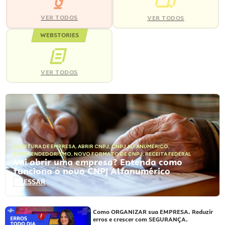
VER TODOS
VER TODOS
WEBSTORIES
VER TODOS
ABERTURA DE EMPRESA
,
ABRIR CNPJ
,
CNPJ ALFANUMÉRICO
,
EMPREENDEDORISMO
,
NOVO FORMATO DE CNPJ
,
RECEITA FEDERAL
Vai abrir uma empresa? Entenda como
funciona o novo CNPJ Alfanumérico
ACESSAR
Como ORGANIZAR sua EMPRESA. Reduzir
erros e crescer com SEGURANÇA.