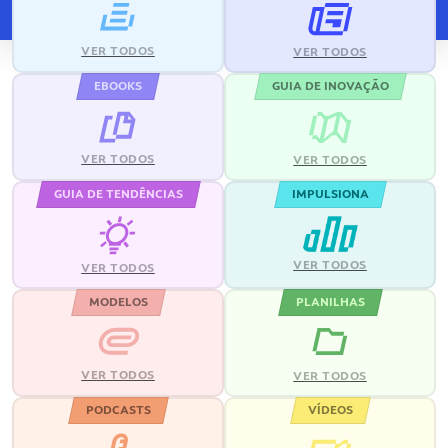
VER TODOS
VER TODOS
EBOOKS
GUIA DE INOVAÇÃO
VER TODOS
VER TODOS
GUIA DE TENDÊNCIAS
IMPULSIONA
VER TODOS
VER TODOS
MODELOS
PLANILHAS
VER TODOS
VER TODOS
PODCASTS
VÍDEOS