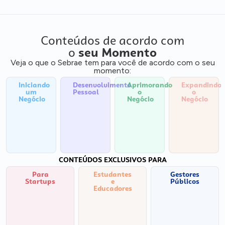
Conteúdos de acordo com
o
seu Momento
Veja o que o Sebrae tem para você de acordo com o seu
momento:
Iniciando
Desenvolvimento
Aprimorando
Expandindo
um
Pessoal
o
o
Negócio
Negócio
Negócio
CONTEÚDOS EXCLUSIVOS PARA
Para
Estudantes
Gestores
Startups
e
Públicos
Educadores