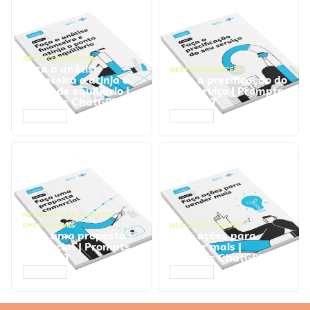
GESTÃO FINANCEIRA
Faça a análise
GESTÃO FINANCEIRA
financeira e atinja o
Faça a precificação do
ponto de equilíbrio |
seu serviço | Prompts
Prompts ChatGPT
ChatGPT
ACESSAR
ACESSAR
NEGÓCIOS
,
PROCESSOS
EMPRESARIAIS
NEGÓCIOS
,
VENDAS
Faça uma proposta
Faça ações para
comercial | Prompts
vender mais |
ChatGPT
Prompts ChatGPT
ACESSAR
ACESSAR