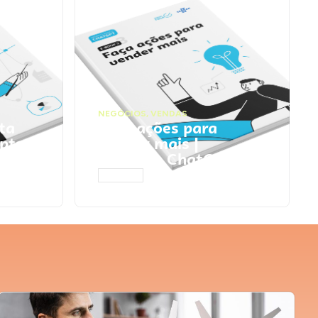
NEGÓCIOS
,
VENDAS
ta
Faça ações para
pts
vender mais |
Prompts ChatGPT
ACESSAR