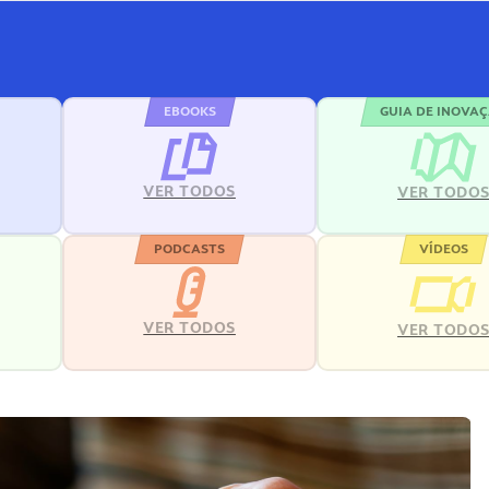
EBOOKS
GUIA DE INOVA
VER TODOS
VER TODO
PODCASTS
VÍDEOS
VER TODOS
VER TODO