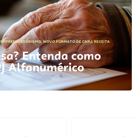
,
EMPREENDEDORISMO
,
NOVO FORMATO DE CNPJ
,
RECEITA
esa? Entenda como
PJ Alfanumérico