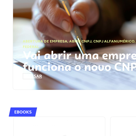
ABERTURA DE EMPRESA
,
ABRIR CNPJ
,
CNPJ ALFANUMÉRICO
FEDERAL
Vai abrir uma empr
funciona o novo CN
ACESSAR
EBOOKS