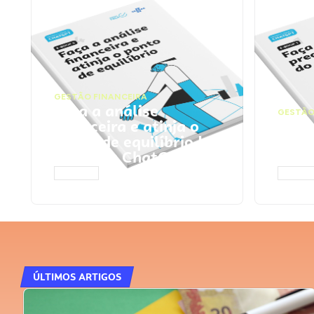
GESTÃO FINANCEIRA
Faça a análise
GESTÃO
financeira e atinja o
Faça
ponto de equilíbrio |
seu 
Prompts ChatGPT
Cha
ACESSAR
ACESS
ÚLTIMOS ARTIGOS