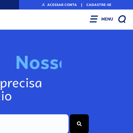
ACESSAR CONTA
|
CADASTRE-SE
MENU
N
o
s
s
o
s
I
n
f
o
g
precisa
io