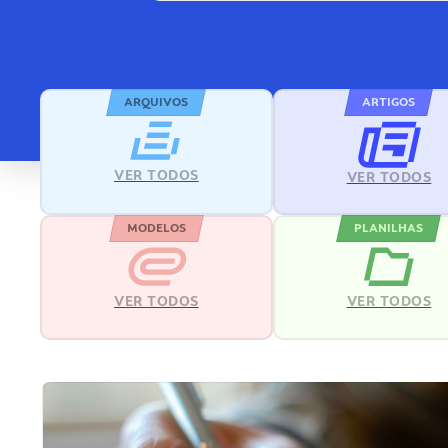
ARQUIVOS
ARTIGOS
VER TODOS
VER TODOS
MODELOS
PLANILHAS
VER TODOS
VER TODOS