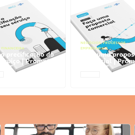
NEGÓCIOS
,
PROCESSOS
 FINANCEIRA
EMPRESARIAIS
 a precificação do
Faça uma propos
serviço | Prompts
comercial | Prom
tGPT
ChatGPT
AR
ACESSAR