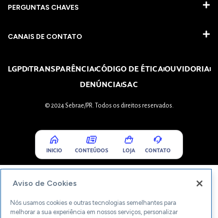
PERGUNTAS CHAVES​
CANAIS DE CONTATO
LGPD
TRANSPARÊNCIA
CÓDIGO DE ÉTICA
OUVIDORIA
DENÚNCIA
SAC
© 2024 Sebrae/PR. Todos os direitos reservados.
INICIO
CONTEÚDOS
LOJA
CONTATO
Aviso de Cookies
Nós usamos cookies e outras tecnologias semelhantes para
melhorar a sua experiência em nossos serviços, personalizar