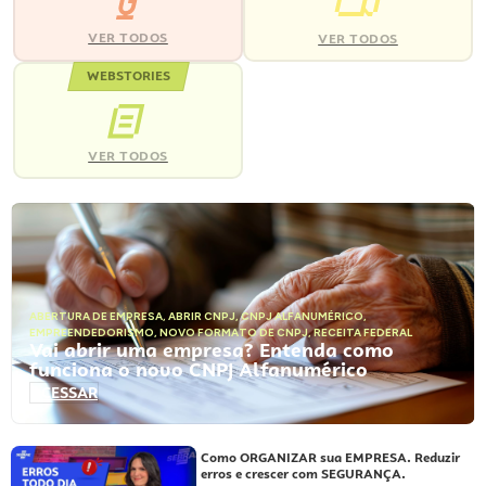
VER TODOS
VER TODOS
WEBSTORIES
VER TODOS
ABERTURA DE EMPRESA
,
ABRIR CNPJ
,
CNPJ ALFANUMÉRICO
,
EMPREENDEDORISMO
,
NOVO FORMATO DE CNPJ
,
RECEITA FEDERAL
Vai abrir uma empresa? Entenda como
funciona o novo CNPJ Alfanumérico
ACESSAR
Como ORGANIZAR sua EMPRESA. Reduzir
erros e crescer com SEGURANÇA.