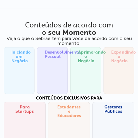
Conteúdos de acordo com
o
seu Momento
Veja o que o Sebrae tem para você de acordo com o seu
momento:
Iniciando
Desenvolvimento
Aprimorando
Expandindo
um
Pessoal
o
o
Negócio
Negócio
Negócio
CONTEÚDOS EXCLUSIVOS PARA
Para
Estudantes
Gestores
Startups
e
Públicos
Educadores