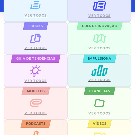
VER TODOS
VER TODOS
EBOOKS
GUIA DE INOVAÇÃO
VER TODOS
VER TODOS
GUIA DE TENDÊNCIAS
IMPULSIONA
VER TODOS
VER TODOS
MODELOS
PLANILHAS
VER TODOS
VER TODOS
PODCASTS
VÍDEOS