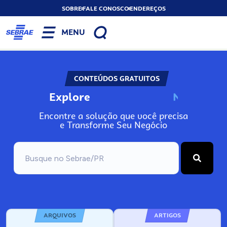
SOBRE
FALE CONOSCO
ENDEREÇOS
MENU
CONTEÚDOS GRATUITOS
Explore
N
o
s
s
o
s
A
Encontre a solução que você precisa
e Transforme Seu Negócio
ARQUIVOS
ARTIGOS