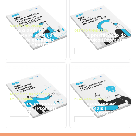
GESTÃO FINANCEIRA
Faça a análise
GESTÃO FINANCEIRA
financeira e atinja o
Faça a precificação do
ponto de equilíbrio |
seu serviço | Prompts
Prompts ChatGPT
ChatGPT
ACESSAR
ACESSAR
NEGÓCIOS
,
PROCESSOS
EMPRESARIAIS
NEGÓCIOS
,
VENDAS
Faça uma proposta
Faça ações para
comercial | Prompts
vender mais |
ChatGPT
Prompts ChatGPT
ACESSAR
ACESSAR