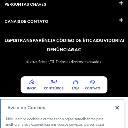
PERGUNTAS CHAVES​
CANAIS DE CONTATO
LGPD
TRANSPARÊNCIA
CÓDIGO DE ÉTICA
OUVIDORIA
DENÚNCIA
SAC
© 2024 Sebrae/PR. Todos os direitos reservados.
INICIO
CONTEÚDOS
LOJA
CONTATO
Aviso de Cookies
Nós usamos cookies e outras tecnologias semelhantes para
melhorar a sua experiência em nossos serviços, personalizar