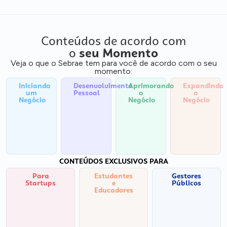
Conteúdos de acordo com
o
seu Momento
Veja o que o Sebrae tem para você de acordo com o seu
momento:
Iniciando
Desenvolvimento
Aprimorando
Expandindo
um
Pessoal
o
o
Negócio
Negócio
Negócio
CONTEÚDOS EXCLUSIVOS PARA
Para
Estudantes
Gestores
Startups
e
Públicos
Educadores