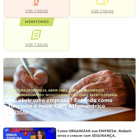
VER TODOS
VER TODOS
WEBSTORIES
VER TODOS
ABERTURA DE EMPRESA
,
ABRIR CNPJ
,
CNPJ ALFANUMÉRICO
,
EMPREENDEDORISMO
,
NOVO FORMATO DE CNPJ
,
RECEITA FEDERAL
Vai abrir uma empresa? Entenda como
funciona o novo CNPJ Alfanumérico
ACESSAR
Como ORGANIZAR sua EMPRESA. Reduzir
erros e crescer com SEGURANÇA.