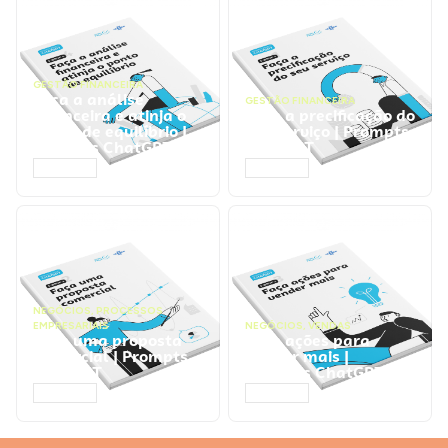
GESTÃO FINANCEIRA
Faça a análise
GESTÃO FINANCEIRA
financeira e atinja o
Faça a precificação do
ponto de equilíbrio |
seu serviço | Prompts
Prompts ChatGPT
ChatGPT
ACESSAR
ACESSAR
NEGÓCIOS
,
PROCESSOS
EMPRESARIAIS
NEGÓCIOS
,
VENDAS
Faça uma proposta
Faça ações para
comercial | Prompts
vender mais |
ChatGPT
Prompts ChatGPT
ACESSAR
ACESSAR