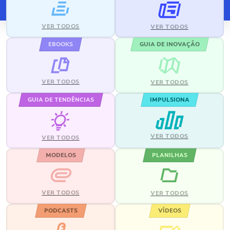
VER TODOS
VER TODOS
EBOOKS
GUIA DE INOVAÇÃO
VER TODOS
VER TODOS
GUIA DE TENDÊNCIAS
IMPULSIONA
VER TODOS
VER TODOS
MODELOS
PLANILHAS
VER TODOS
VER TODOS
PODCASTS
VÍDEOS