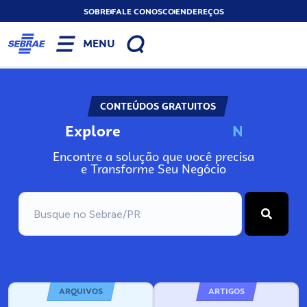
SOBRE
FALE CONOSCO
ENDEREÇOS
MENU
CONTEÚDOS GRATUITOS
Explore
N
o
s
s
o
s
A
Encontre a solução que você precisa
e Transforme Seu Negócio
ARQUIVOS
ARTIGOS