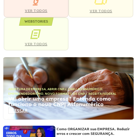
VER TODOS
VER TODOS
WEBSTORIES
VER TODOS
ABERTURA DE EMPRESA
,
ABRIR CNPJ
,
CNPJ ALFANUMÉRICO
,
EMPREENDEDORISMO
,
NOVO FORMATO DE CNPJ
,
RECEITA FEDERAL
Vai abrir uma empresa? Entenda como
funciona o novo CNPJ Alfanumérico
ACESSAR
Como ORGANIZAR sua EMPRESA. Reduzir
erros e crescer com SEGURANÇA.