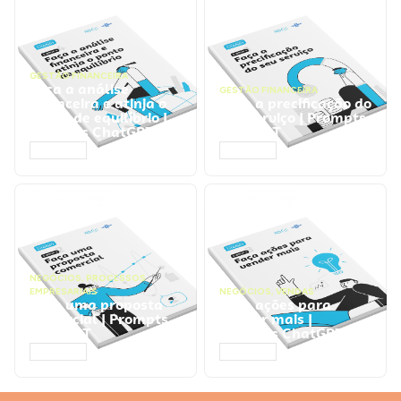
GESTÃO FINANCEIRA
Faça a análise
GESTÃO FINANCEIRA
financeira e atinja o
Faça a precificação do
ponto de equilíbrio |
seu serviço | Prompts
Prompts ChatGPT
ChatGPT
ACESSAR
ACESSAR
NEGÓCIOS
,
PROCESSOS
EMPRESARIAIS
NEGÓCIOS
,
VENDAS
Faça uma proposta
Faça ações para
comercial | Prompts
vender mais |
ChatGPT
Prompts ChatGPT
ACESSAR
ACESSAR