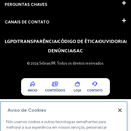
PERGUNTAS CHAVES​
CANAIS DE CONTATO
LGPD
TRANSPARÊNCIA
CÓDIGO DE ÉTICA
OUVIDORIA
DENÚNCIA
SAC
© 2024 Sebrae/PR. Todos os direitos reservados.
INICIO
CONTEÚDOS
LOJA
CONTATO
Aviso de Cookies
Nós usamos cookies e outras tecnologias semelhantes para
melhorar a sua experiência em nossos serviços, personalizar