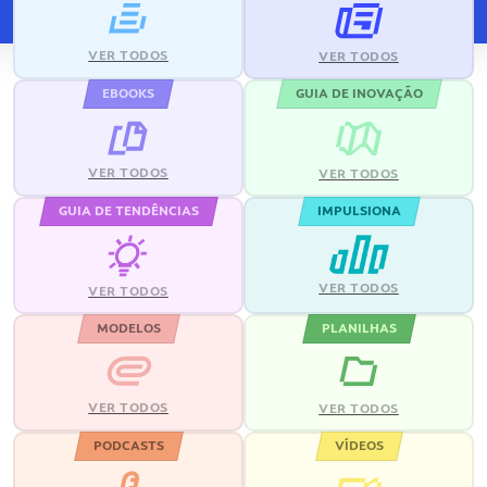
VER TODOS
VER TODOS
EBOOKS
GUIA DE INOVAÇÃO
VER TODOS
VER TODOS
GUIA DE TENDÊNCIAS
IMPULSIONA
VER TODOS
VER TODOS
MODELOS
PLANILHAS
VER TODOS
VER TODOS
PODCASTS
VÍDEOS