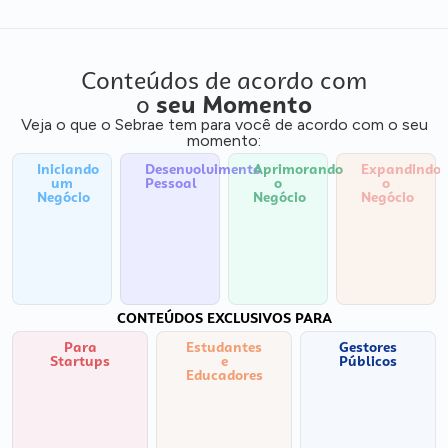
Conteúdos de acordo com
o
seu Momento
Veja o que o Sebrae tem para você de acordo com o seu
momento:
Iniciando
Desenvolvimento
Aprimorando
Expandindo
um
Pessoal
o
o
Negócio
Negócio
Negócio
CONTEÚDOS EXCLUSIVOS PARA
Para
Estudantes
Gestores
Startups
e
Públicos
Educadores