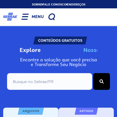
SOBRE
FALE CONOSCO
ENDEREÇOS
MENU
CONTEÚDOS GRATUITOS
Explore
N
o
s
s
o
s
A
Encontre a solução que você precisa
e Transforme Seu Negócio
ARQUIVOS
ARTIGOS