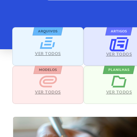
ARQUIVOS
ARTIGOS
VER TODOS
VER TODOS
MODELOS
PLANILHAS
VER TODOS
VER TODOS