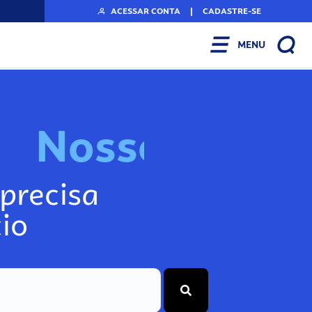
ACESSAR CONTA
|
CADASTRE-SE
MENU
N
o
s
s
o
s
I
n
f
o
g
precisa
io