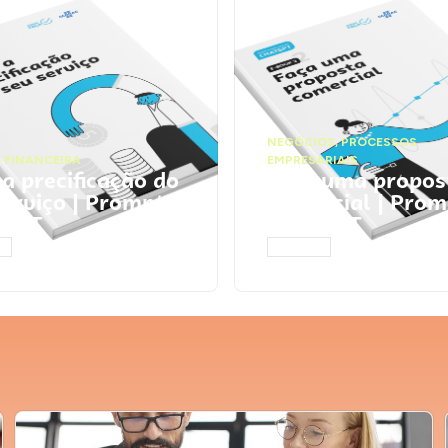
NEGÓCIOS
,
PROCESSOS
 FINANCEIRA
EMPRESARIAIS
 a precificação do
Faça uma propos
serviço | Prompts
comercial | Prom
tGPT
ChatGPT
AR
ACESSAR