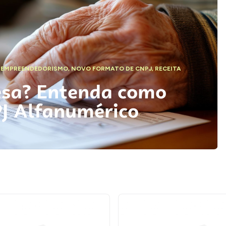
,
EMPREENDEDORISMO
,
NOVO FORMATO DE CNPJ
,
RECEITA
esa? Entenda como
PJ Alfanumérico