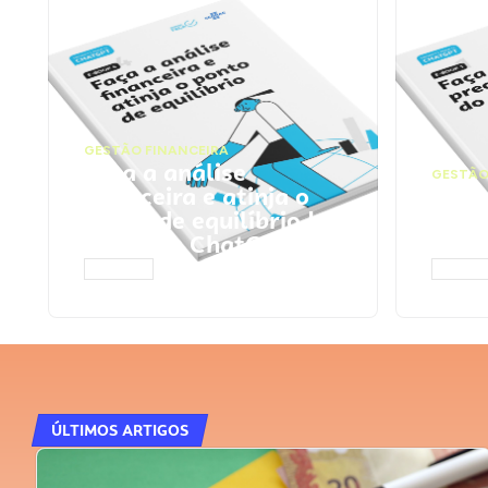
GESTÃO FINANCEIRA
Faça a análise
GESTÃO
financeira e atinja o
Faça
ponto de equilíbrio |
seu 
Prompts ChatGPT
Cha
ACESSAR
ACESS
ÚLTIMOS ARTIGOS