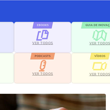
EBOOKS
GUIA DE INOVA
VER TODOS
VER TODO
PODCASTS
VÍDEOS
VER TODOS
VER TODO