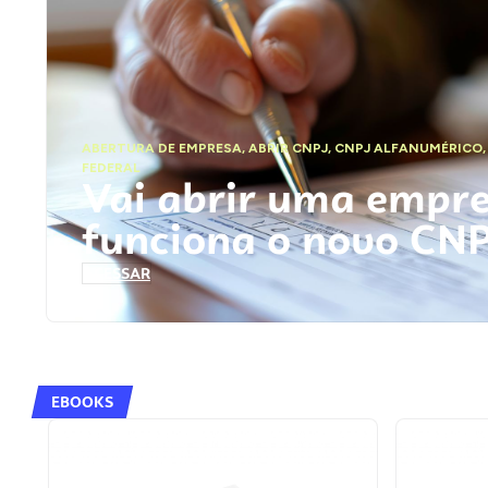
ABERTURA DE EMPRESA
,
ABRIR CNPJ
,
CNPJ ALFANUMÉRICO
FEDERAL
Vai abrir uma empr
funciona o novo CN
ACESSAR
EBOOKS