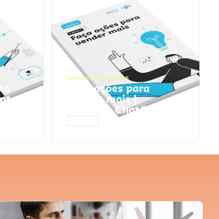
NEGÓCIOS
,
VENDAS
ta
Faça ações para
pts
vender mais |
Prompts ChatGPT
ACESSAR