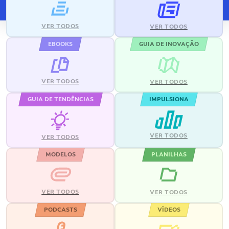
VER TODOS
VER TODOS
EBOOKS
GUIA DE INOVAÇÃO
VER TODOS
VER TODOS
GUIA DE TENDÊNCIAS
IMPULSIONA
VER TODOS
VER TODOS
MODELOS
PLANILHAS
VER TODOS
VER TODOS
PODCASTS
VÍDEOS