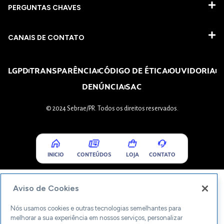
PERGUNTAS CHAVES​
CANAIS DE CONTATO
LGPD
TRANSPARÊNCIA
CÓDIGO DE ÉTICA
OUVIDORIA
DENÚNCIA
SAC
© 2024 Sebrae/PR. Todos os direitos reservados.
INICIO
CONTEÚDOS
LOJA
CONTATO
Aviso de Cookies
Nós usamos cookies e outras tecnologias semelhantes para
melhorar a sua experiência em nossos serviços, personalizar