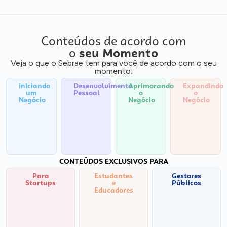
Conteúdos de acordo com
o
seu Momento
Veja o que o Sebrae tem para você de acordo com o seu
momento:
Iniciando
Desenvolvimento
Aprimorando
Expandindo
um
Pessoal
o
o
Negócio
Negócio
Negócio
CONTEÚDOS EXCLUSIVOS PARA
Para
Estudantes
Gestores
Startups
e
Públicos
Educadores