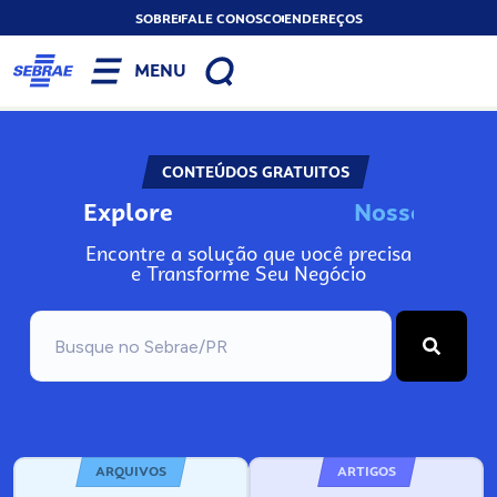
SOBRE
FALE CONOSCO
ENDEREÇOS
MENU
CONTEÚDOS GRATUITOS
Explore
N
o
s
s
o
s
I
n
f
o
Encontre a solução que você precisa
e Transforme Seu Negócio
ARQUIVOS
ARTIGOS