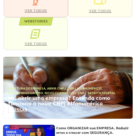
VER TODOS
VER TODOS
WEBSTORIES
VER TODOS
ABERTURA DE EMPRESA
,
ABRIR CNPJ
,
CNPJ ALFANUMÉRICO
,
EMPREENDEDORISMO
,
NOVO FORMATO DE CNPJ
,
RECEITA FEDERAL
Vai abrir uma empresa? Entenda como
funciona o novo CNPJ Alfanumérico
ACESSAR
Como ORGANIZAR sua EMPRESA. Reduzir
erros e crescer com SEGURANÇA.