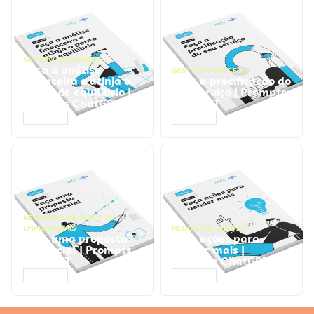
GESTÃO FINANCEIRA
Faça a análise
GESTÃO FINANCEIRA
financeira e atinja o
Faça a precificação do
ponto de equilíbrio |
seu serviço | Prompts
Prompts ChatGPT
ChatGPT
ACESSAR
ACESSAR
NEGÓCIOS
,
PROCESSOS
EMPRESARIAIS
NEGÓCIOS
,
VENDAS
Faça uma proposta
Faça ações para
comercial | Prompts
vender mais |
ChatGPT
Prompts ChatGPT
ACESSAR
ACESSAR