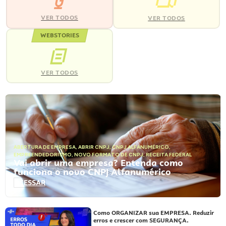
VER TODOS
VER TODOS
WEBSTORIES
VER TODOS
ABERTURA DE EMPRESA
,
ABRIR CNPJ
,
CNPJ ALFANUMÉRICO
,
EMPREENDEDORISMO
,
NOVO FORMATO DE CNPJ
,
RECEITA FEDERAL
Vai abrir uma empresa? Entenda como
funciona o novo CNPJ Alfanumérico
ACESSAR
Como ORGANIZAR sua EMPRESA. Reduzir
erros e crescer com SEGURANÇA.