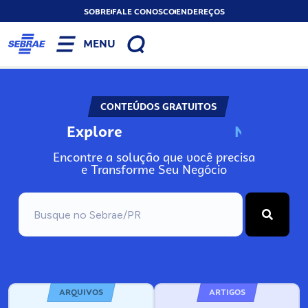
SOBRE
FALE CONOSCO
ENDEREÇOS
MENU
CONTEÚDOS GRATUITOS
Explore
N
o
s
s
o
s
A
Encontre a solução que você precisa
e Transforme Seu Negócio
ARQUIVOS
ARTIGOS