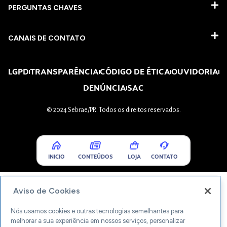
PERGUNTAS CHAVES​
CANAIS DE CONTATO
LGPD
TRANSPARÊNCIA
CÓDIGO DE ÉTICA
OUVIDORIA
DENÚNCIA
SAC
© 2024 Sebrae/PR. Todos os direitos reservados.
INICIO
CONTEÚDOS
LOJA
CONTATO
Aviso de Cookies
Nós usamos cookies e outras tecnologias semelhantes para
melhorar a sua experiência em nossos serviços, personalizar