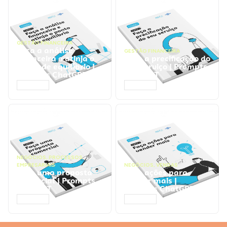
GESTÃO FINANCEIRA
Faça a análise
GESTÃO FINANCEIRA
financeira e atinja o
Faça a precificação do
ponto de equilíbrio |
seu serviço | Prompts
Prompts ChatGPT
ChatGPT
ACESSAR
ACESSAR
NEGÓCIOS
,
PROCESSOS
EMPRESARIAIS
NEGÓCIOS
,
VENDAS
Faça uma proposta
Faça ações para
comercial | Prompts
vender mais |
ChatGPT
Prompts ChatGPT
ACESSAR
ACESSAR