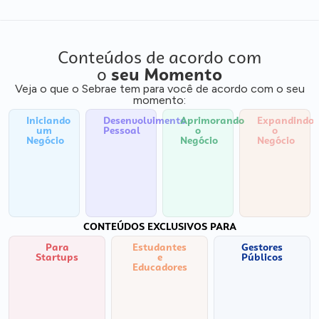
Conteúdos de acordo com
o
seu Momento
Veja o que o Sebrae tem para você de acordo com o seu
momento:
Iniciando
Desenvolvimento
Aprimorando
Expandindo
um
Pessoal
o
o
Negócio
Negócio
Negócio
CONTEÚDOS EXCLUSIVOS PARA
Para
Estudantes
Gestores
Startups
e
Públicos
Educadores