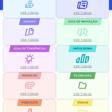
VER TODOS
VER TODOS
EBOOKS
GUIA DE INOVAÇÃO
VER TODOS
VER TODOS
GUIA DE TENDÊNCIAS
IMPULSIONA
VER TODOS
VER TODOS
MODELOS
PLANILHAS
VER TODOS
VER TODOS
PODCASTS
VÍDEOS