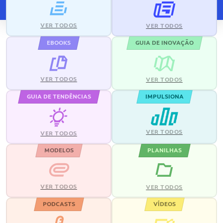
VER TODOS
VER TODOS
EBOOKS
GUIA DE INOVAÇÃO
VER TODOS
VER TODOS
GUIA DE TENDÊNCIAS
IMPULSIONA
VER TODOS
VER TODOS
MODELOS
PLANILHAS
VER TODOS
VER TODOS
PODCASTS
VÍDEOS