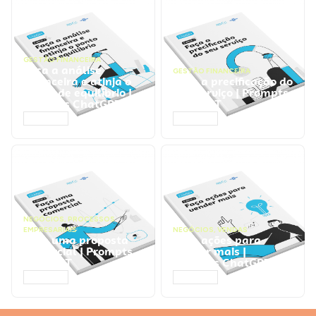
GESTÃO FINANCEIRA
Faça a análise
GESTÃO FINANCEIRA
financeira e atinja o
Faça a precificação do
ponto de equilíbrio |
seu serviço | Prompts
Prompts ChatGPT
ChatGPT
ACESSAR
ACESSAR
NEGÓCIOS
,
PROCESSOS
EMPRESARIAIS
NEGÓCIOS
,
VENDAS
Faça uma proposta
Faça ações para
comercial | Prompts
vender mais |
ChatGPT
Prompts ChatGPT
ACESSAR
ACESSAR