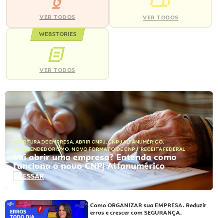
VER TODOS
VER TODOS
WEBSTORIES
VER TODOS
ABERTURA DE EMPRESA
,
ABRIR CNPJ
,
CNPJ ALFANUMÉRICO
,
EMPREENDEDORISMO
,
NOVO FORMATO DE CNPJ
,
RECEITA FEDERAL
Vai abrir uma empresa? Entenda como
funciona o novo CNPJ Alfanumérico
ACESSAR
Como ORGANIZAR sua EMPRESA. Reduzir
erros e crescer com SEGURANÇA.