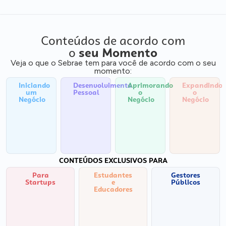
Conteúdos de acordo com
o
seu Momento
Veja o que o Sebrae tem para você de acordo com o seu
momento:
Iniciando
Desenvolvimento
Aprimorando
Expandindo
um
Pessoal
o
o
Negócio
Negócio
Negócio
CONTEÚDOS EXCLUSIVOS PARA
Para
Estudantes
Gestores
Startups
e
Públicos
Educadores