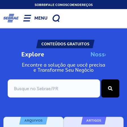
SOBRE
FALE CONOSCO
ENDEREÇOS
MENU
CONTEÚDOS GRATUITOS
Explore
N
o
s
s
o
s
I
n
f
o
Encontre a solução que você precisa
e Transforme Seu Negócio
ARQUIVOS
ARTIGOS