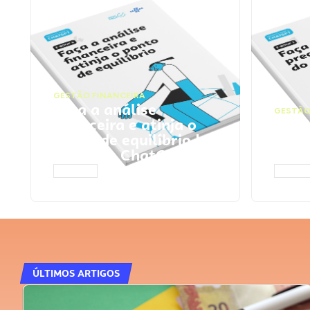
GESTÃO FINANCEIRA
Faça a análise
GESTÃO
financeira e atinja o
Faça
ponto de equilíbrio |
seu 
Prompts ChatGPT
Cha
ACESSAR
ACESS
ÚLTIMOS ARTIGOS