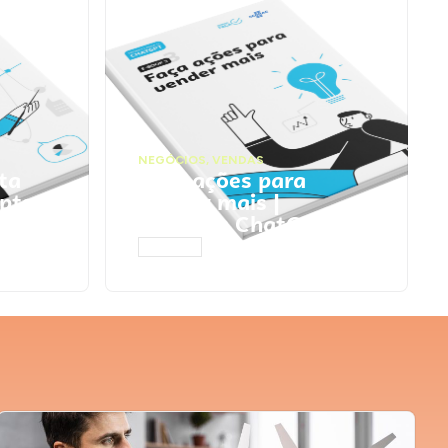
NEGÓCIOS
,
VENDAS
ta
Faça ações para
pts
vender mais |
Prompts ChatGPT
ACESSAR