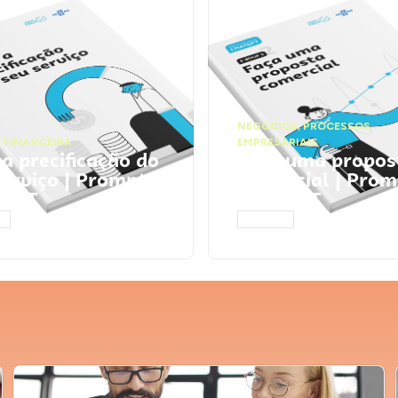
NEGÓCIOS
,
PROCESSOS
 FINANCEIRA
EMPRESARIAIS
 a precificação do
Faça uma propos
serviço | Prompts
comercial | Prom
tGPT
ChatGPT
AR
ACESSAR