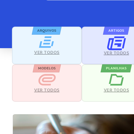
ARQUIVOS
ARTIGOS
VER TODOS
VER TODOS
MODELOS
PLANILHAS
VER TODOS
VER TODOS