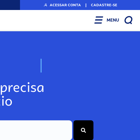
ACESSAR CONTA
|
CADASTRE-SE
MENU
N
o
s
s
o
s
A
r
precisa
io