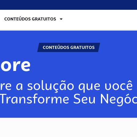
CONTEÚDOS GRATUITOS
CONTEÚDOS GRATUITOS
lore
re a solução que você 
 Transforme Seu Negóc