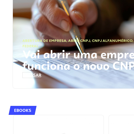
ABERTURA DE EMPRESA
,
ABRIR CNPJ
,
CNPJ ALFANUMÉRICO
FEDERAL
Vai abrir uma empr
funciona o novo CN
ACESSAR
EBOOKS