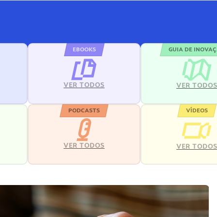
EBOOKS
GUIA DE INOVA
VER TODOS
VER TODO
PODCASTS
VÍDEOS
VER TODOS
VER TODO