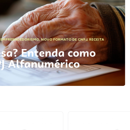
,
EMPREENDEDORISMO
,
NOVO FORMATO DE CNPJ
,
RECEITA
esa? Entenda como
PJ Alfanumérico