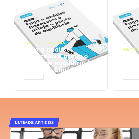
GESTÃO FINANCEIRA
Faça a análise
GESTÃO
financeira e atinja o
Faça
ponto de equilíbrio |
seu 
Prompts ChatGPT
Cha
ACESSAR
ACESS
ÚLTIMOS ARTIGOS