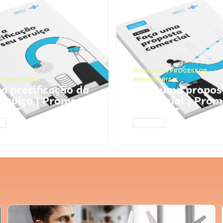
NEGÓCIOS
,
PROCESSOS
 FINANCEIRA
EMPRESARIAIS
 a precificação do
Faça uma propos
serviço | Prompts
comercial | Prom
tGPT
ChatGPT
AR
ACESSAR