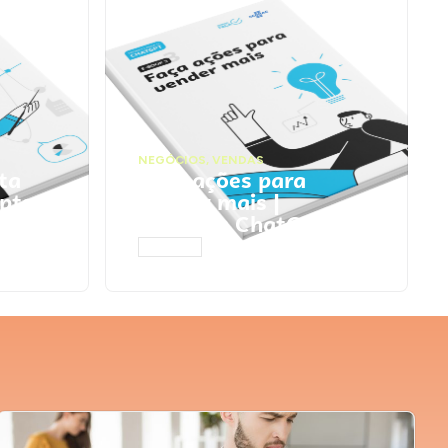
NEGÓCIOS
,
VENDAS
ta
Faça ações para
pts
vender mais |
Prompts ChatGPT
ACESSAR