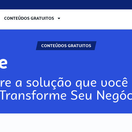
CONTEÚDOS GRATUITOS
CONTEÚDOS GRATUITOS
lore
re a solução que você 
 Transforme Seu Negóc