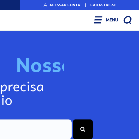
ACESSAR CONTA
|
CADASTRE-SE
MENU
N
o
s
s
o
s
A
r
f
precisa
io