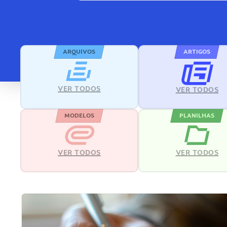
ARQUIVOS
ARTIGOS
VER TODOS
VER TODOS
MODELOS
PLANILHAS
VER TODOS
VER TODOS