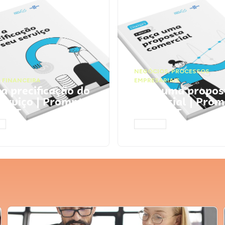
NEGÓCIOS
,
PROCESSOS
 FINANCEIRA
EMPRESARIAIS
 a precificação do
Faça uma propos
serviço | Prompts
comercial | Prom
tGPT
ChatGPT
AR
ACESSAR