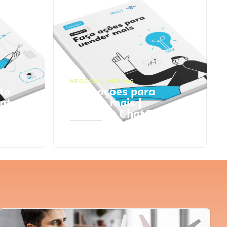
NEGÓCIOS
,
VENDAS
ta
Faça ações para
pts
vender mais |
Prompts ChatGPT
ACESSAR