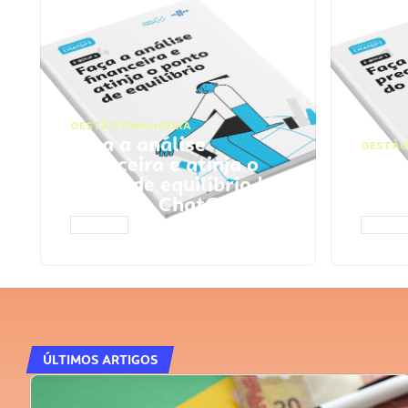
GESTÃO FINANCEIRA
Faça a análise
GESTÃO
financeira e atinja o
Faça
ponto de equilíbrio |
seu 
Prompts ChatGPT
Cha
ACESSAR
ACESS
ÚLTIMOS ARTIGOS