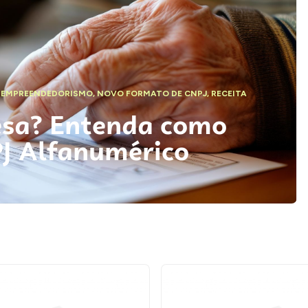
,
EMPREENDEDORISMO
,
NOVO FORMATO DE CNPJ
,
RECEITA
esa? Entenda como
PJ Alfanumérico