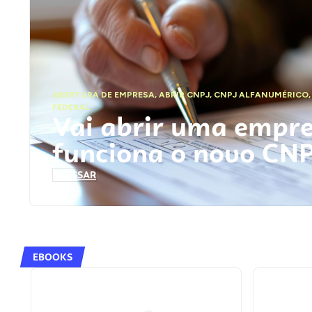
ABERTURA DE EMPRESA
,
ABRIR CNPJ
,
CNPJ ALFANUMÉRICO
FEDERAL
Vai abrir uma empr
funciona o novo CN
ACESSAR
EBOOKS