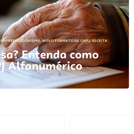
,
EMPREENDEDORISMO
,
NOVO FORMATO DE CNPJ
,
RECEITA
esa? Entenda como
PJ Alfanumérico