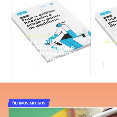
GESTÃO FINANCEIRA
Faça a análise
GESTÃO
financeira e atinja o
Faça
ponto de equilíbrio |
seu 
Prompts ChatGPT
Cha
ACESSAR
ACESS
ÚLTIMOS ARTIGOS