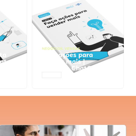
NEGÓCIOS
,
VENDAS
ta
Faça ações para
pts
vender mais |
Prompts ChatGPT
ACESSAR