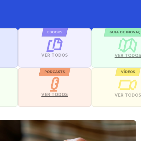
EBOOKS
GUIA DE INOVA
VER TODOS
VER TODO
PODCASTS
VÍDEOS
VER TODOS
VER TODO