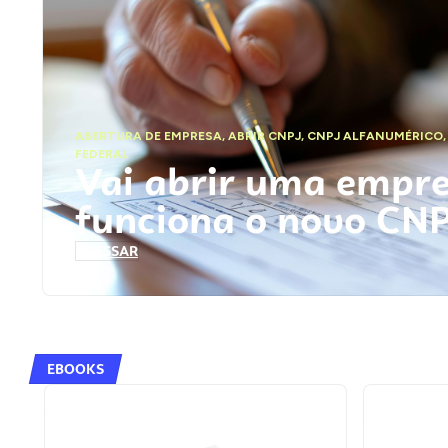
ABERTURA DE EMPRESA
,
ABRIR CNPJ
,
CNPJ ALFANUMÉRICO
FEDERAL
Vai abrir uma empr
funciona o novo CN
ACESSAR
EBOOKS