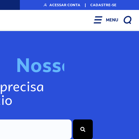
ACESSAR CONTA
|
CADASTRE-SE
MENU
N
o
s
s
o
s
I
n
f
o
g
precisa
io