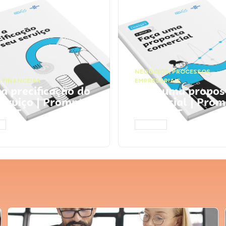
NEGÓCIOS
,
PROCESSOS
 FINANCEIRA
EMPRESARIAIS
 a precificação do
Faça uma propos
serviço | Prompts
comercial | Prom
tGPT
ChatGPT
AR
ACESSAR