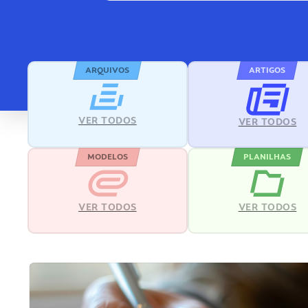
ARQUIVOS
ARTIGOS
VER TODOS
VER TODOS
MODELOS
PLANILHAS
VER TODOS
VER TODOS