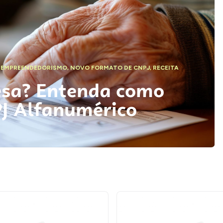
,
EMPREENDEDORISMO
,
NOVO FORMATO DE CNPJ
,
RECEITA
esa? Entenda como
PJ Alfanumérico