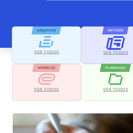
ARQUIVOS
ARTIGOS
VER TODOS
VER TODOS
MODELOS
PLANILHAS
VER TODOS
VER TODOS