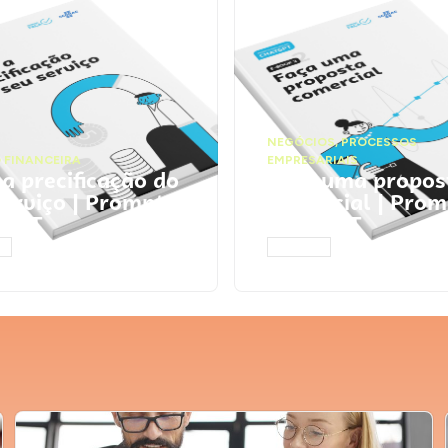
NEGÓCIOS
,
PROCESSOS
 FINANCEIRA
EMPRESARIAIS
 a precificação do
Faça uma propos
serviço | Prompts
comercial | Prom
tGPT
ChatGPT
AR
ACESSAR