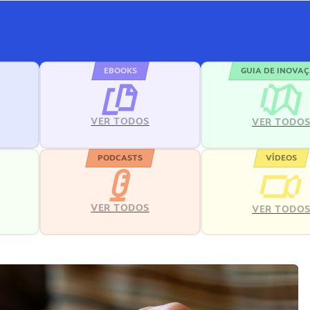
EBOOKS
GUIA DE INOVA
VER TODOS
VER TODO
PODCASTS
VÍDEOS
VER TODOS
VER TODO