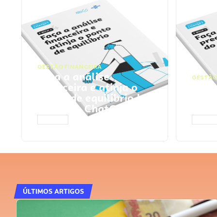
GESTÃO FINANCEIRA
Faça a análise
GESTÃO
financeira e atinja o
Faça
ponto de equilíbrio |
seu 
Prompts ChatGPT
Cha
ACESSAR
ACESS
ÚLTIMOS ARTIGOS