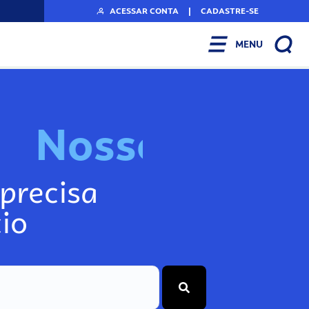
ACESSAR CONTA
|
CADASTRE-SE
MENU
N
o
s
s
o
s
I
n
f
o
g
precisa
io