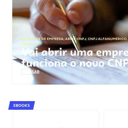
ABERTURA DE EMPRESA
,
ABRIR CNPJ
,
CNPJ ALFANUMÉRICO
FEDERAL
Vai abrir uma empr
funciona o novo CN
ACESSAR
EBOOKS