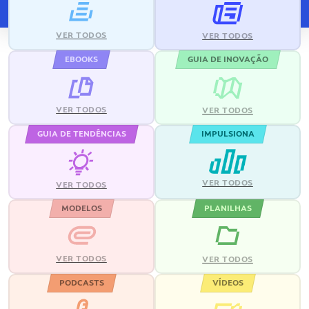
VER TODOS
VER TODOS
EBOOKS
GUIA DE INOVAÇÃO
VER TODOS
VER TODOS
GUIA DE TENDÊNCIAS
IMPULSIONA
VER TODOS
VER TODOS
MODELOS
PLANILHAS
VER TODOS
VER TODOS
PODCASTS
VÍDEOS