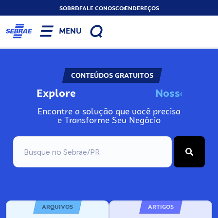
SOBRE
FALE CONOSCO
ENDEREÇOS
MENU
CONTEÚDOS GRATUITOS
Explore
N
o
s
s
o
s
A
Encontre a solução que você precisa
e Transforme Seu Negócio
ARQUIVOS
ARTIGOS