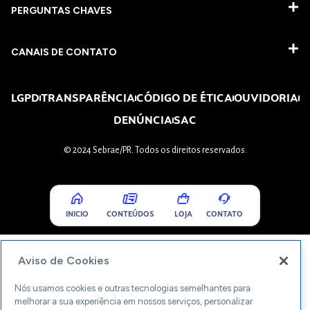
PERGUNTAS CHAVES​
CANAIS DE CONTATO
LGPD
TRANSPARÊNCIA
CÓDIGO DE ÉTICA
OUVIDORIA
DENÚNCIA
SAC
© 2024 Sebrae/PR. Todos os direitos reservados.
INICIO
CONTEÚDOS
LOJA
CONTATO
Aviso de Cookies
Nós usamos cookies e outras tecnologias semelhantes para
melhorar a sua experiência em nossos serviços, personalizar