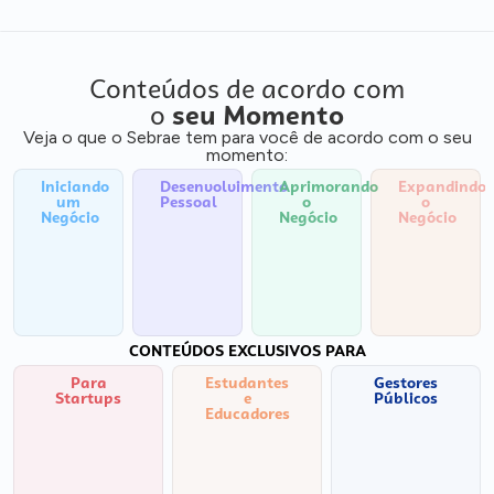
Conteúdos de acordo com
o
seu Momento
Veja o que o Sebrae tem para você de acordo com o seu
momento:
Iniciando
Desenvolvimento
Aprimorando
Expandindo
um
Pessoal
o
o
Negócio
Negócio
Negócio
CONTEÚDOS EXCLUSIVOS PARA
Para
Estudantes
Gestores
Startups
e
Públicos
Educadores