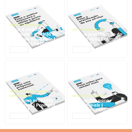
GESTÃO FINANCEIRA
Faça a análise
GESTÃO FINANCEIRA
financeira e atinja o
Faça a precificação do
ponto de equilíbrio |
seu serviço | Prompts
Prompts ChatGPT
ChatGPT
ACESSAR
ACESSAR
NEGÓCIOS
,
PROCESSOS
EMPRESARIAIS
NEGÓCIOS
,
VENDAS
Faça uma proposta
Faça ações para
comercial | Prompts
vender mais |
ChatGPT
Prompts ChatGPT
ACESSAR
ACESSAR