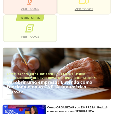
VER TODOS
VER TODOS
WEBSTORIES
VER TODOS
ABERTURA DE EMPRESA
,
ABRIR CNPJ
,
CNPJ ALFANUMÉRICO
,
EMPREENDEDORISMO
,
NOVO FORMATO DE CNPJ
,
RECEITA FEDERAL
Vai abrir uma empresa? Entenda como
funciona o novo CNPJ Alfanumérico
ACESSAR
Como ORGANIZAR sua EMPRESA. Reduzir
erros e crescer com SEGURANÇA.