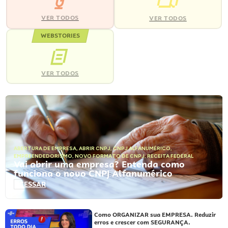
VER TODOS
VER TODOS
WEBSTORIES
VER TODOS
ABERTURA DE EMPRESA
,
ABRIR CNPJ
,
CNPJ ALFANUMÉRICO
,
EMPREENDEDORISMO
,
NOVO FORMATO DE CNPJ
,
RECEITA FEDERAL
Vai abrir uma empresa? Entenda como
funciona o novo CNPJ Alfanumérico
ACESSAR
Como ORGANIZAR sua EMPRESA. Reduzir
erros e crescer com SEGURANÇA.