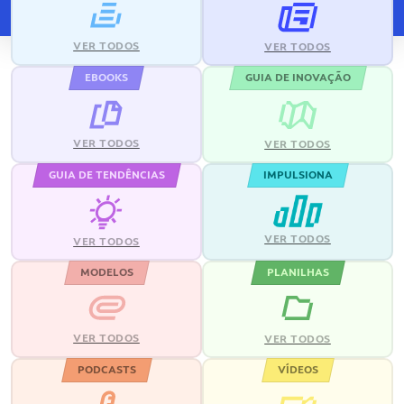
VER TODOS
VER TODOS
EBOOKS
GUIA DE INOVAÇÃO
VER TODOS
VER TODOS
GUIA DE TENDÊNCIAS
IMPULSIONA
VER TODOS
VER TODOS
MODELOS
PLANILHAS
VER TODOS
VER TODOS
PODCASTS
VÍDEOS