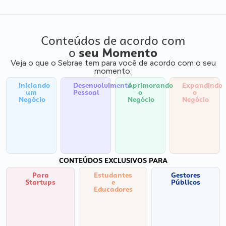
Conteúdos de acordo com
o
seu Momento
Veja o que o Sebrae tem para você de acordo com o seu
momento:
Iniciando
Desenvolvimento
Aprimorando
Expandindo
um
Pessoal
o
o
Negócio
Negócio
Negócio
CONTEÚDOS EXCLUSIVOS PARA
Para
Estudantes
Gestores
Startups
e
Públicos
Educadores