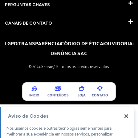
PERGUNTAS CHAVES​
CANAIS DE CONTATO
LGPD
TRANSPARÊNCIA
CÓDIGO DE ÉTICA
OUVIDORIA
DENÚNCIA
SAC
© 2024 Sebrae/PR. Todos os direitos reservados.
INICIO
CONTEÚDOS
LOJA
CONTATO
Aviso de Cookies
Nós usamos cookies e outras tecnologias semelhantes para
melhorar a sua experiência em nossos serviços, personalizar