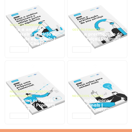
GESTÃO FINANCEIRA
Faça a análise
GESTÃO FINANCEIRA
financeira e atinja o
Faça a precificação do
ponto de equilíbrio |
seu serviço | Prompts
Prompts ChatGPT
ChatGPT
ACESSAR
ACESSAR
NEGÓCIOS
,
PROCESSOS
EMPRESARIAIS
NEGÓCIOS
,
VENDAS
Faça uma proposta
Faça ações para
comercial | Prompts
vender mais |
ChatGPT
Prompts ChatGPT
ACESSAR
ACESSAR