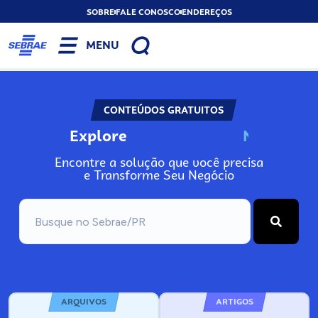
SOBRE
FALE CONOSCO
ENDEREÇOS
MENU
CONTEÚDOS GRATUITOS
Explore
N
o
s
s
o
s
A
Encontre a solução que você precisa
e Transforme Seu Negócio
ARQUIVOS
ARTIGOS