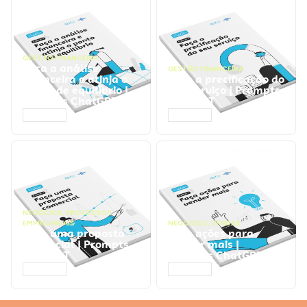
GESTÃO FINANCEIRA
Faça a análise
GESTÃO FINANCEIRA
financeira e atinja o
Faça a precificação do
ponto de equilíbrio |
seu serviço | Prompts
Prompts ChatGPT
ChatGPT
ACESSAR
ACESSAR
NEGÓCIOS
,
PROCESSOS
EMPRESARIAIS
NEGÓCIOS
,
VENDAS
Faça uma proposta
Faça ações para
comercial | Prompts
vender mais |
ChatGPT
Prompts ChatGPT
ACESSAR
ACESSAR