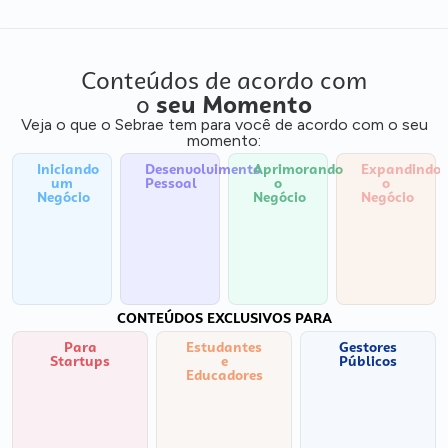
Conteúdos de acordo com
o
seu Momento
Veja o que o Sebrae tem para você de acordo com o seu
momento:
Iniciando
Desenvolvimento
Aprimorando
Expandindo
um
Pessoal
o
o
Negócio
Negócio
Negócio
CONTEÚDOS EXCLUSIVOS PARA
Para
Estudantes
Gestores
Startups
e
Públicos
Educadores