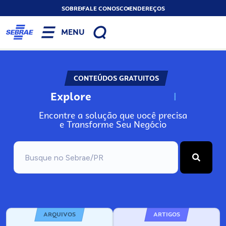
SOBRE
FALE CONOSCO
ENDEREÇOS
MENU
CONTEÚDOS GRATUITOS
Explore
N
o
s
s
o
s
A
Encontre a solução que você precisa
e Transforme Seu Negócio
ARQUIVOS
ARTIGOS