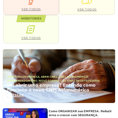
VER TODOS
VER TODOS
WEBSTORIES
VER TODOS
ABERTURA DE EMPRESA
,
ABRIR CNPJ
,
CNPJ ALFANUMÉRICO
,
EMPREENDEDORISMO
,
NOVO FORMATO DE CNPJ
,
RECEITA FEDERAL
Vai abrir uma empresa? Entenda como
funciona o novo CNPJ Alfanumérico
ACESSAR
Como ORGANIZAR sua EMPRESA. Reduzir
erros e crescer com SEGURANÇA.