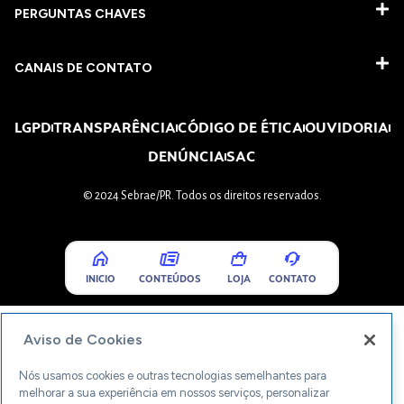
PERGUNTAS CHAVES​
CANAIS DE CONTATO
LGPD
TRANSPARÊNCIA
CÓDIGO DE ÉTICA
OUVIDORIA
DENÚNCIA
SAC
© 2024 Sebrae/PR. Todos os direitos reservados.
INICIO
CONTEÚDOS
LOJA
CONTATO
Aviso de Cookies
Nós usamos cookies e outras tecnologias semelhantes para
melhorar a sua experiência em nossos serviços, personalizar