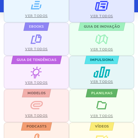
VER TODOS
VER TODOS
EBOOKS
GUIA DE INOVAÇÃO
VER TODOS
VER TODOS
GUIA DE TENDÊNCIAS
IMPULSIONA
VER TODOS
VER TODOS
MODELOS
PLANILHAS
VER TODOS
VER TODOS
PODCASTS
VÍDEOS