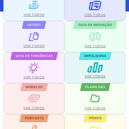
VER TODOS
VER TODOS
EBOOKS
GUIA DE INOVAÇÃO
VER TODOS
VER TODOS
GUIA DE TENDÊNCIAS
IMPULSIONA
VER TODOS
VER TODOS
MODELOS
PLANILHAS
VER TODOS
VER TODOS
PODCASTS
VÍDEOS