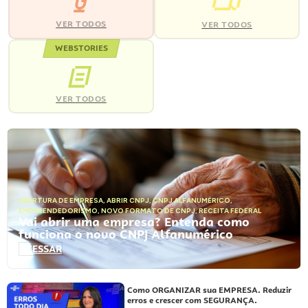
VER TODOS
VER TODOS
WEBSTORIES
VER TODOS
ABERTURA DE EMPRESA
,
ABRIR CNPJ
,
CNPJ ALFANUMÉRICO
,
EMPREENDEDORISMO
,
NOVO FORMATO DE CNPJ
,
RECEITA FEDERAL
Vai abrir uma empresa? Entenda como
funciona o novo CNPJ Alfanumérico
ACESSAR
Como ORGANIZAR sua EMPRESA. Reduzir
erros e crescer com SEGURANÇA.