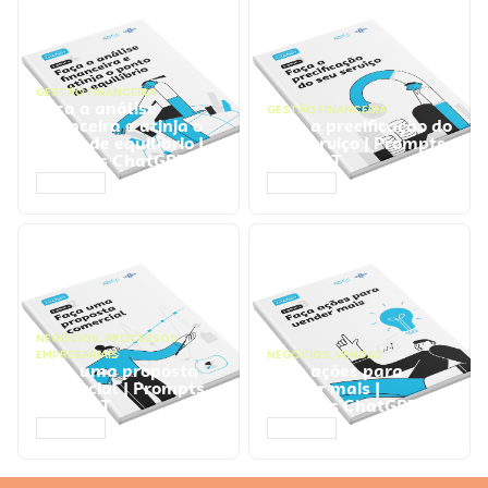
GESTÃO FINANCEIRA
Faça a análise
GESTÃO FINANCEIRA
financeira e atinja o
Faça a precificação do
ponto de equilíbrio |
seu serviço | Prompts
Prompts ChatGPT
ChatGPT
ACESSAR
ACESSAR
NEGÓCIOS
,
PROCESSOS
EMPRESARIAIS
NEGÓCIOS
,
VENDAS
Faça uma proposta
Faça ações para
comercial | Prompts
vender mais |
ChatGPT
Prompts ChatGPT
ACESSAR
ACESSAR