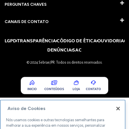
PERGUNTAS CHAVES​
CANAIS DE CONTATO
LGPD
TRANSPARÊNCIA
CÓDIGO DE ÉTICA
OUVIDORIA
DENÚNCIA
SAC
© 2024 Sebrae/PR. Todos os direitos reservados.
INICIO
CONTEÚDOS
LOJA
CONTATO
Aviso de Cookies
Nós usamos cookies e outras tecnologias semelhantes para
melhorar a sua experiência em nossos serviços, personalizar