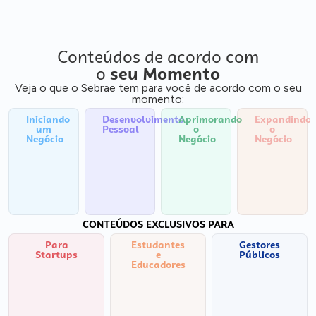
Conteúdos de acordo com
o
seu Momento
Veja o que o Sebrae tem para você de acordo com o seu
momento:
Iniciando
Desenvolvimento
Aprimorando
Expandindo
um
Pessoal
o
o
Negócio
Negócio
Negócio
CONTEÚDOS EXCLUSIVOS PARA
Para
Estudantes
Gestores
Startups
e
Públicos
Educadores