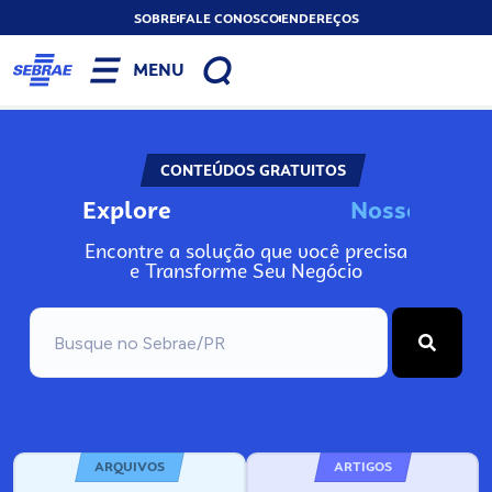
SOBRE
FALE CONOSCO
ENDEREÇOS
MENU
CONTEÚDOS GRATUITOS
Explore
N
o
s
s
o
s
A
I
n
Encontre a solução que você precisa
e Transforme Seu Negócio
ARQUIVOS
ARTIGOS