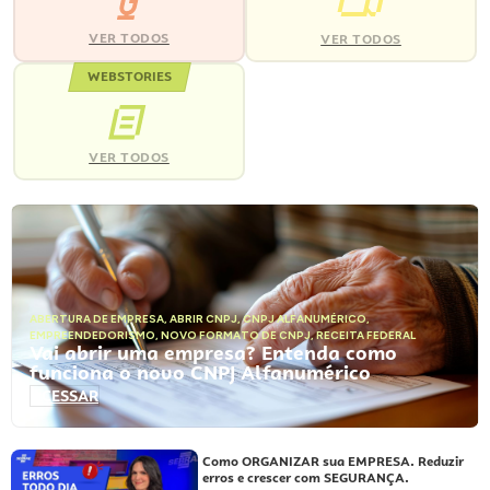
VER TODOS
VER TODOS
WEBSTORIES
VER TODOS
ABERTURA DE EMPRESA
,
ABRIR CNPJ
,
CNPJ ALFANUMÉRICO
,
EMPREENDEDORISMO
,
NOVO FORMATO DE CNPJ
,
RECEITA FEDERAL
Vai abrir uma empresa? Entenda como
funciona o novo CNPJ Alfanumérico
ACESSAR
Como ORGANIZAR sua EMPRESA. Reduzir
erros e crescer com SEGURANÇA.