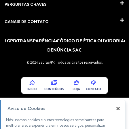
PERGUNTAS CHAVES​
CANAIS DE CONTATO
LGPD
TRANSPARÊNCIA
CÓDIGO DE ÉTICA
OUVIDORIA
DENÚNCIA
SAC
© 2024 Sebrae/PR. Todos os direitos reservados.
INICIO
CONTEÚDOS
LOJA
CONTATO
Aviso de Cookies
Nós usamos cookies e outras tecnologias semelhantes para
melhorar a sua experiência em nossos serviços, personalizar