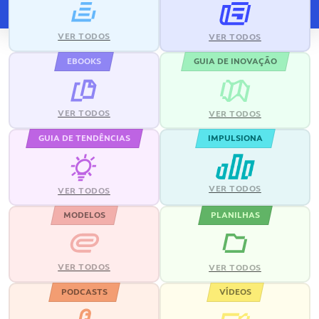
VER TODOS
VER TODOS
EBOOKS
GUIA DE INOVAÇÃO
VER TODOS
VER TODOS
GUIA DE TENDÊNCIAS
IMPULSIONA
VER TODOS
VER TODOS
MODELOS
PLANILHAS
VER TODOS
VER TODOS
PODCASTS
VÍDEOS