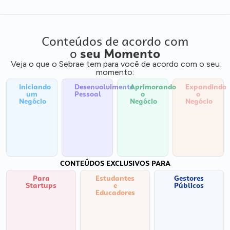
Conteúdos de acordo com
o
seu Momento
Veja o que o Sebrae tem para você de acordo com o seu
momento:
Iniciando
Desenvolvimento
Aprimorando
Expandindo
um
Pessoal
o
o
Negócio
Negócio
Negócio
CONTEÚDOS EXCLUSIVOS PARA
Para
Estudantes
Gestores
Startups
e
Públicos
Educadores