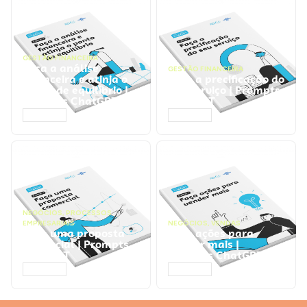
GESTÃO FINANCEIRA
Faça a análise
GESTÃO FINANCEIRA
financeira e atinja o
Faça a precificação do
ponto de equilíbrio |
seu serviço | Prompts
Prompts ChatGPT
ChatGPT
ACESSAR
ACESSAR
NEGÓCIOS
,
PROCESSOS
EMPRESARIAIS
NEGÓCIOS
,
VENDAS
Faça uma proposta
Faça ações para
comercial | Prompts
vender mais |
ChatGPT
Prompts ChatGPT
ACESSAR
ACESSAR