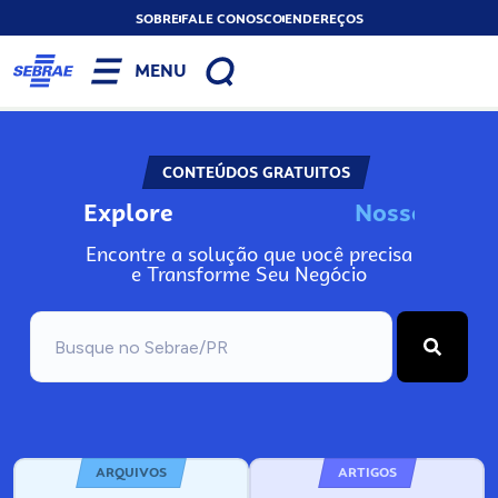
SOBRE
FALE CONOSCO
ENDEREÇOS
MENU
CONTEÚDOS GRATUITOS
Explore
N
o
s
s
o
s
A
Encontre a solução que você precisa
e Transforme Seu Negócio
ARQUIVOS
ARTIGOS