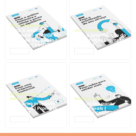
GESTÃO FINANCEIRA
Faça a análise
GESTÃO FINANCEIRA
financeira e atinja o
Faça a precificação do
ponto de equilíbrio |
seu serviço | Prompts
Prompts ChatGPT
ChatGPT
ACESSAR
ACESSAR
NEGÓCIOS
,
PROCESSOS
EMPRESARIAIS
NEGÓCIOS
,
VENDAS
Faça uma proposta
Faça ações para
comercial | Prompts
vender mais |
ChatGPT
Prompts ChatGPT
ACESSAR
ACESSAR