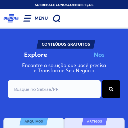
SOBRE
FALE CONOSCO
ENDEREÇOS
MENU
CONTEÚDOS GRATUITOS
Explore
N
o
s
s
o
s
A
Encontre a solução que você precisa
e Transforme Seu Negócio
ARQUIVOS
ARTIGOS