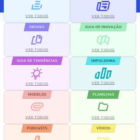
VER TODOS
VER TODOS
EBOOKS
GUIA DE INOVAÇÃO
VER TODOS
VER TODOS
GUIA DE TENDÊNCIAS
IMPULSIONA
VER TODOS
VER TODOS
MODELOS
PLANILHAS
VER TODOS
VER TODOS
PODCASTS
VÍDEOS