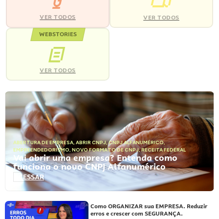
VER TODOS
VER TODOS
WEBSTORIES
VER TODOS
ABERTURA DE EMPRESA
,
ABRIR CNPJ
,
CNPJ ALFANUMÉRICO
,
EMPREENDEDORISMO
,
NOVO FORMATO DE CNPJ
,
RECEITA FEDERAL
Vai abrir uma empresa? Entenda como
funciona o novo CNPJ Alfanumérico
ACESSAR
Como ORGANIZAR sua EMPRESA. Reduzir
erros e crescer com SEGURANÇA.