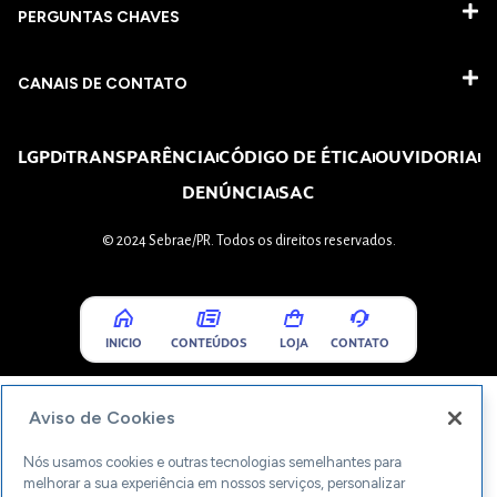
PERGUNTAS CHAVES​
CANAIS DE CONTATO
LGPD
TRANSPARÊNCIA
CÓDIGO DE ÉTICA
OUVIDORIA
DENÚNCIA
SAC
© 2024 Sebrae/PR. Todos os direitos reservados.
INICIO
CONTEÚDOS
LOJA
CONTATO
Aviso de Cookies
Nós usamos cookies e outras tecnologias semelhantes para
melhorar a sua experiência em nossos serviços, personalizar