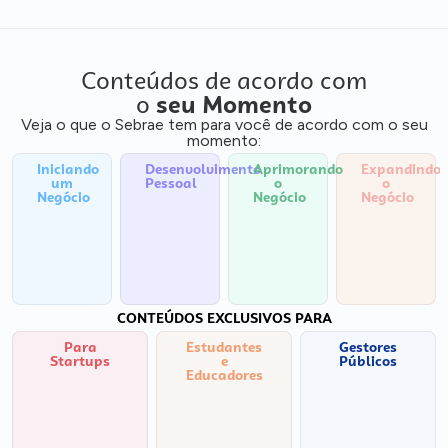
Conteúdos de acordo com
o
seu Momento
Veja o que o Sebrae tem para você de acordo com o seu
momento:
Iniciando
Desenvolvimento
Aprimorando
Expandindo
um
Pessoal
o
o
Negócio
Negócio
Negócio
CONTEÚDOS EXCLUSIVOS PARA
Para
Estudantes
Gestores
Startups
e
Públicos
Educadores