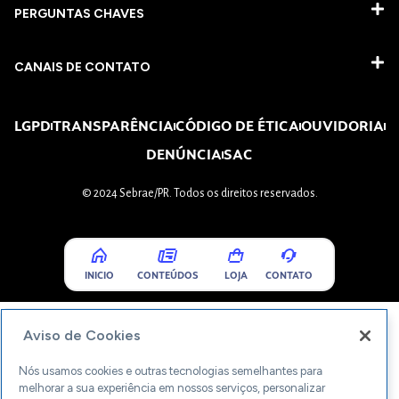
PERGUNTAS CHAVES​
CANAIS DE CONTATO
LGPD
TRANSPARÊNCIA
CÓDIGO DE ÉTICA
OUVIDORIA
DENÚNCIA
SAC
© 2024 Sebrae/PR. Todos os direitos reservados.
INICIO
CONTEÚDOS
LOJA
CONTATO
Aviso de Cookies
Nós usamos cookies e outras tecnologias semelhantes para
melhorar a sua experiência em nossos serviços, personalizar