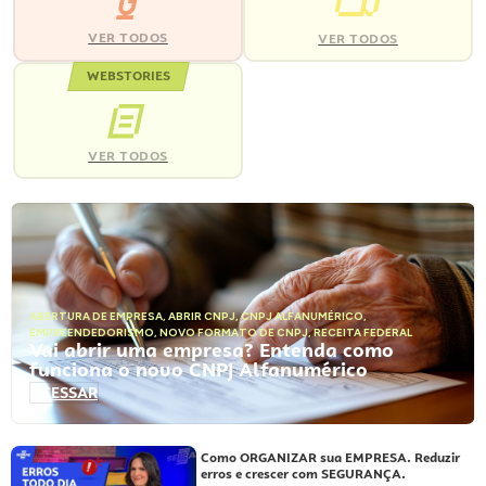
VER TODOS
VER TODOS
WEBSTORIES
VER TODOS
ABERTURA DE EMPRESA
,
ABRIR CNPJ
,
CNPJ ALFANUMÉRICO
,
EMPREENDEDORISMO
,
NOVO FORMATO DE CNPJ
,
RECEITA FEDERAL
Vai abrir uma empresa? Entenda como
funciona o novo CNPJ Alfanumérico
ACESSAR
Como ORGANIZAR sua EMPRESA. Reduzir
erros e crescer com SEGURANÇA.