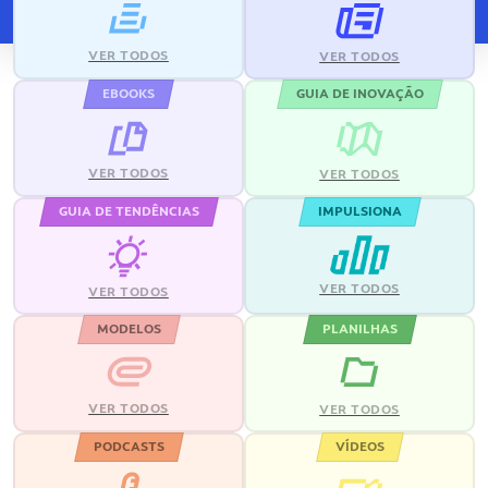
VER TODOS
VER TODOS
EBOOKS
GUIA DE INOVAÇÃO
VER TODOS
VER TODOS
GUIA DE TENDÊNCIAS
IMPULSIONA
VER TODOS
VER TODOS
MODELOS
PLANILHAS
VER TODOS
VER TODOS
PODCASTS
VÍDEOS