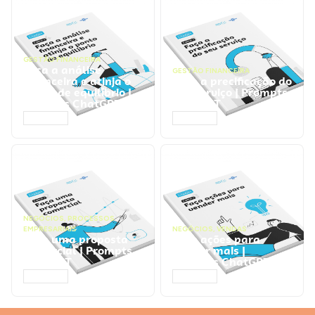
GESTÃO FINANCEIRA
Faça a análise
GESTÃO FINANCEIRA
financeira e atinja o
Faça a precificação do
ponto de equilíbrio |
seu serviço | Prompts
Prompts ChatGPT
ChatGPT
ACESSAR
ACESSAR
NEGÓCIOS
,
PROCESSOS
EMPRESARIAIS
NEGÓCIOS
,
VENDAS
Faça uma proposta
Faça ações para
comercial | Prompts
vender mais |
ChatGPT
Prompts ChatGPT
ACESSAR
ACESSAR