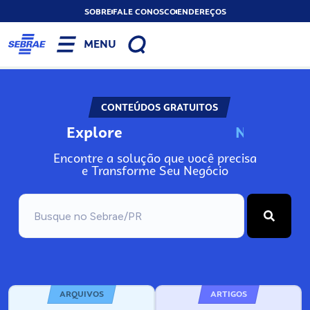
SOBRE
FALE CONOSCO
ENDEREÇOS
MENU
CONTEÚDOS GRATUITOS
Explore
N
o
s
s
o
s
A
Encontre a solução que você precisa
e Transforme Seu Negócio
ARQUIVOS
ARTIGOS