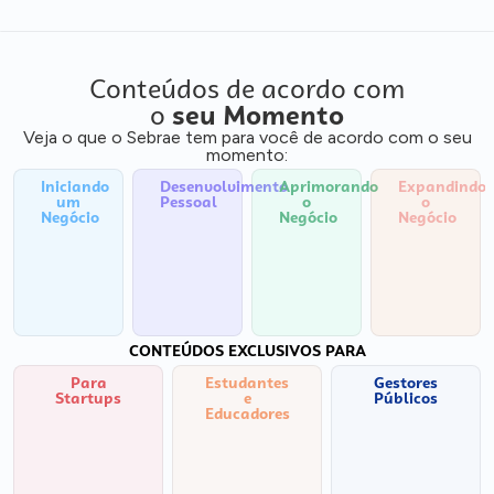
Conteúdos de acordo com
o
seu Momento
Veja o que o Sebrae tem para você de acordo com o seu
momento:
Iniciando
Desenvolvimento
Aprimorando
Expandindo
um
Pessoal
o
o
Negócio
Negócio
Negócio
CONTEÚDOS EXCLUSIVOS PARA
Para
Estudantes
Gestores
Startups
e
Públicos
Educadores