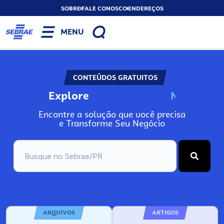
SOBRE
FALE CONOSCO
ENDEREÇOS
MENU
CONTEÚDOS GRATUITOS
Explore
N
o
s
s
o
s
A
Encontre a solução que você precisa
e Transforme Seu Negócio
ARQUIVOS
ARTIGOS