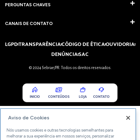
PERGUNTAS CHAVES​
CANAIS DE CONTATO
LGPD
TRANSPARÊNCIA
CÓDIGO DE ÉTICA
OUVIDORIA
DENÚNCIA
SAC
© 2024 Sebrae/PR. Todos os direitos reservados.
INICIO
CONTEÚDOS
LOJA
CONTATO
Aviso de Cookies
Nós usamos cookies e outras tecnologias semelhantes para
melhorar a sua experiência em nossos serviços, personalizar