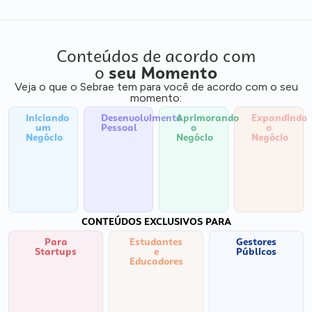
Conteúdos de acordo com
o
seu Momento
Veja o que o Sebrae tem para você de acordo com o seu
momento:
Iniciando
Desenvolvimento
Aprimorando
Expandindo
um
Pessoal
o
o
Negócio
Negócio
Negócio
CONTEÚDOS EXCLUSIVOS PARA
Para
Estudantes
Gestores
Startups
e
Públicos
Educadores