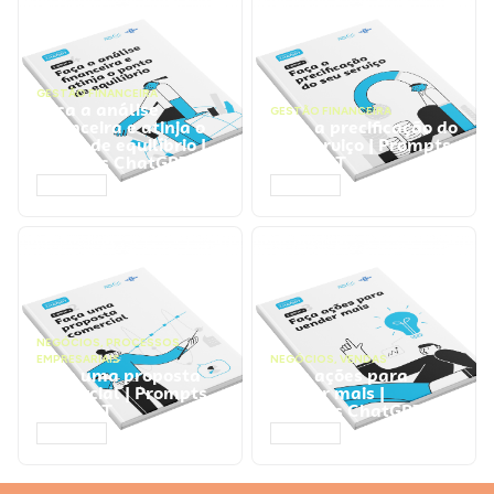
GESTÃO FINANCEIRA
Faça a análise
GESTÃO FINANCEIRA
financeira e atinja o
Faça a precificação do
ponto de equilíbrio |
seu serviço | Prompts
Prompts ChatGPT
ChatGPT
ACESSAR
ACESSAR
NEGÓCIOS
,
PROCESSOS
EMPRESARIAIS
NEGÓCIOS
,
VENDAS
Faça uma proposta
Faça ações para
comercial | Prompts
vender mais |
ChatGPT
Prompts ChatGPT
ACESSAR
ACESSAR