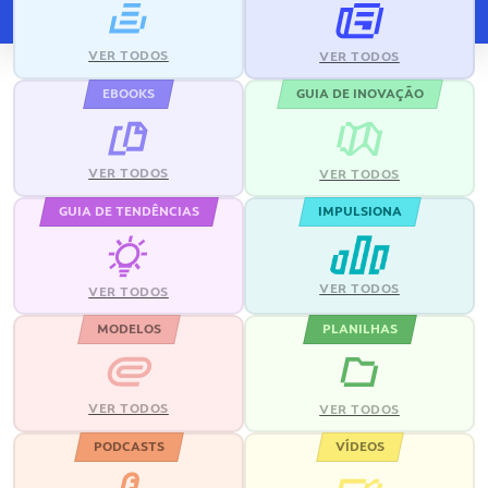
VER TODOS
VER TODOS
EBOOKS
GUIA DE INOVAÇÃO
VER TODOS
VER TODOS
GUIA DE TENDÊNCIAS
IMPULSIONA
VER TODOS
VER TODOS
MODELOS
PLANILHAS
VER TODOS
VER TODOS
PODCASTS
VÍDEOS