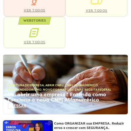
VER TODOS
VER TODOS
WEBSTORIES
VER TODOS
ABERTURA DE EMPRESA
,
ABRIR CNPJ
,
CNPJ ALFANUMÉRICO
,
EMPREENDEDORISMO
,
NOVO FORMATO DE CNPJ
,
RECEITA FEDERAL
Vai abrir uma empresa? Entenda como
funciona o novo CNPJ Alfanumérico
ACESSAR
Como ORGANIZAR sua EMPRESA. Reduzir
erros e crescer com SEGURANÇA.