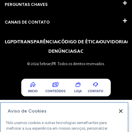
PERGUNTAS CHAVES​
CANAIS DE CONTATO
LGPD
TRANSPARÊNCIA
CÓDIGO DE ÉTICA
OUVIDORIA
DENÚNCIA
SAC
© 2024 Sebrae/PR. Todos os direitos reservados.
INICIO
CONTEÚDOS
LOJA
CONTATO
Aviso de Cookies
Nós usamos cookies e outras tecnologias semelhantes para
melhorar a sua experiência em nossos serviços, personalizar