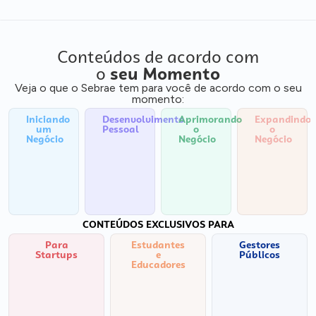
Conteúdos de acordo com
o
seu Momento
Veja o que o Sebrae tem para você de acordo com o seu
momento:
Iniciando
Desenvolvimento
Aprimorando
Expandindo
um
Pessoal
o
o
Negócio
Negócio
Negócio
CONTEÚDOS EXCLUSIVOS PARA
Para
Estudantes
Gestores
Startups
e
Públicos
Educadores