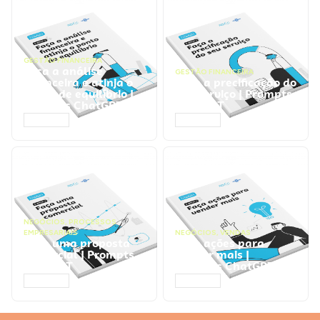
GESTÃO FINANCEIRA
Faça a análise
GESTÃO FINANCEIRA
financeira e atinja o
Faça a precificação do
ponto de equilíbrio |
seu serviço | Prompts
Prompts ChatGPT
ChatGPT
ACESSAR
ACESSAR
NEGÓCIOS
,
PROCESSOS
EMPRESARIAIS
NEGÓCIOS
,
VENDAS
Faça uma proposta
Faça ações para
comercial | Prompts
vender mais |
ChatGPT
Prompts ChatGPT
ACESSAR
ACESSAR