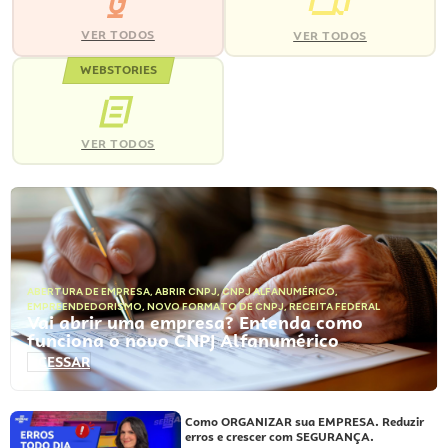
VER TODOS
VER TODOS
WEBSTORIES
VER TODOS
ABERTURA DE EMPRESA
,
ABRIR CNPJ
,
CNPJ ALFANUMÉRICO
,
EMPREENDEDORISMO
,
NOVO FORMATO DE CNPJ
,
RECEITA FEDERAL
Vai abrir uma empresa? Entenda como
funciona o novo CNPJ Alfanumérico
ACESSAR
Como ORGANIZAR sua EMPRESA. Reduzir
erros e crescer com SEGURANÇA.