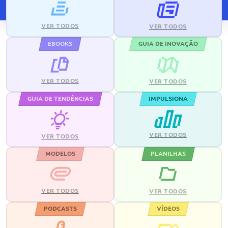
VER TODOS
VER TODOS
EBOOKS
GUIA DE INOVAÇÃO
VER TODOS
VER TODOS
GUIA DE TENDÊNCIAS
IMPULSIONA
VER TODOS
VER TODOS
MODELOS
PLANILHAS
VER TODOS
VER TODOS
PODCASTS
VÍDEOS