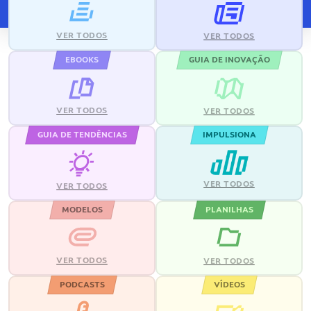
VER TODOS
VER TODOS
EBOOKS
GUIA DE INOVAÇÃO
VER TODOS
VER TODOS
GUIA DE TENDÊNCIAS
IMPULSIONA
VER TODOS
VER TODOS
MODELOS
PLANILHAS
VER TODOS
VER TODOS
PODCASTS
VÍDEOS