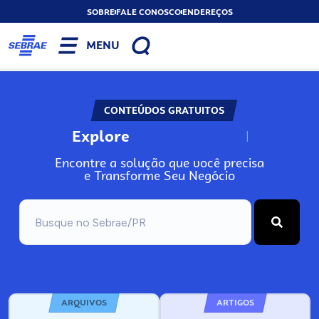
SOBRE
FALE CONOSCO
ENDEREÇOS
MENU
CONTEÚDOS GRATUITOS
Explore
N
o
s
s
o
s
A
Encontre a solução que você precisa
e Transforme Seu Negócio
ARQUIVOS
ARTIGOS