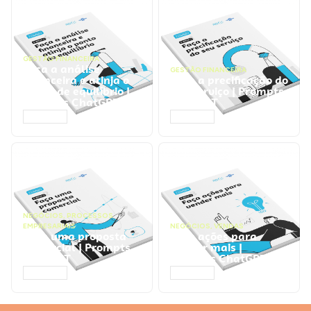
GESTÃO FINANCEIRA
Faça a análise
GESTÃO FINANCEIRA
financeira e atinja o
Faça a precificação do
ponto de equilíbrio |
seu serviço | Prompts
Prompts ChatGPT
ChatGPT
ACESSAR
ACESSAR
NEGÓCIOS
,
PROCESSOS
EMPRESARIAIS
NEGÓCIOS
,
VENDAS
Faça uma proposta
Faça ações para
comercial | Prompts
vender mais |
ChatGPT
Prompts ChatGPT
ACESSAR
ACESSAR