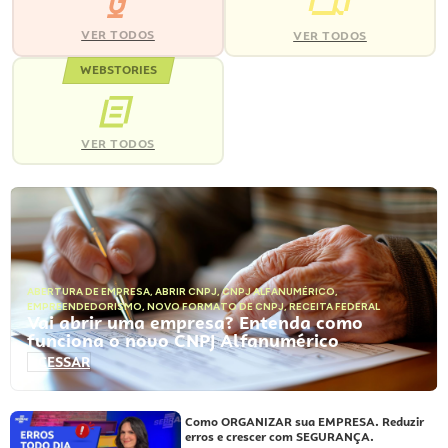
VER TODOS
VER TODOS
WEBSTORIES
VER TODOS
ABERTURA DE EMPRESA
,
ABRIR CNPJ
,
CNPJ ALFANUMÉRICO
,
EMPREENDEDORISMO
,
NOVO FORMATO DE CNPJ
,
RECEITA FEDERAL
Vai abrir uma empresa? Entenda como
funciona o novo CNPJ Alfanumérico
ACESSAR
Como ORGANIZAR sua EMPRESA. Reduzir
erros e crescer com SEGURANÇA.