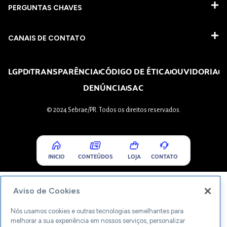
PERGUNTAS CHAVES​
CANAIS DE CONTATO
LGPD
TRANSPARÊNCIA
CÓDIGO DE ÉTICA
OUVIDORIA
DENÚNCIA
SAC
© 2024 Sebrae/PR. Todos os direitos reservados.
INICIO
CONTEÚDOS
LOJA
CONTATO
Aviso de Cookies
Nós usamos cookies e outras tecnologias semelhantes para
melhorar a sua experiência em nossos serviços, personalizar