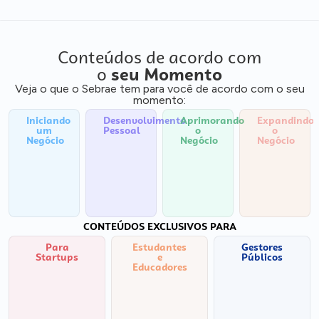
Conteúdos de acordo com
o
seu Momento
Veja o que o Sebrae tem para você de acordo com o seu
momento:
Iniciando
Desenvolvimento
Aprimorando
Expandindo
um
Pessoal
o
o
Negócio
Negócio
Negócio
CONTEÚDOS EXCLUSIVOS PARA
Para
Estudantes
Gestores
Startups
e
Públicos
Educadores