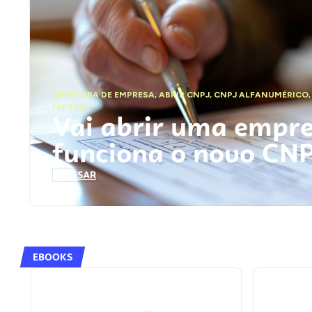
ABERTURA DE EMPRESA
,
ABRIR CNPJ
,
CNPJ ALFANUMÉRICO
FEDERAL
Vai abrir uma empr
funciona o novo CN
ACESSAR
EBOOKS