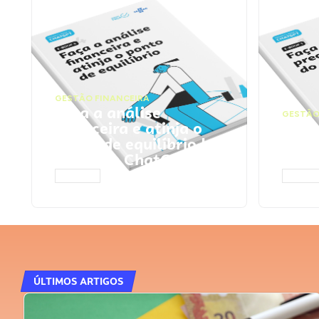
GESTÃO FINANCEIRA
Faça a análise
GESTÃO
financeira e atinja o
Faça
ponto de equilíbrio |
seu 
Prompts ChatGPT
Cha
ACESSAR
ACESS
ÚLTIMOS ARTIGOS