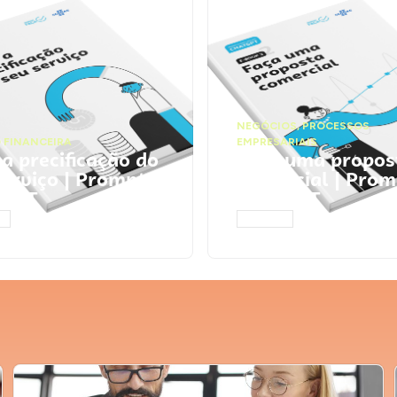
NEGÓCIOS
,
PROCESSOS
 FINANCEIRA
EMPRESARIAIS
 a precificação do
Faça uma propos
serviço | Prompts
comercial | Prom
tGPT
ChatGPT
AR
ACESSAR