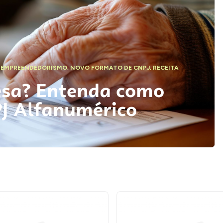
,
EMPREENDEDORISMO
,
NOVO FORMATO DE CNPJ
,
RECEITA
esa? Entenda como
PJ Alfanumérico