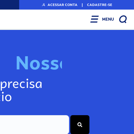
ACESSAR CONTA
|
CADASTRE-SE
MENU
N
o
s
s
o
s
I
n
f
precisa
io