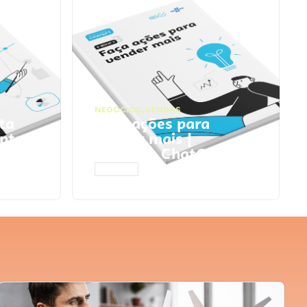
NEGÓCIOS
,
VENDAS
ta
Faça ações para
pts
vender mais |
Prompts ChatGPT
ACESSAR