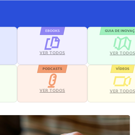
EBOOKS
GUIA DE INOVA
VER TODOS
VER TODO
PODCASTS
VÍDEOS
VER TODOS
VER TODO