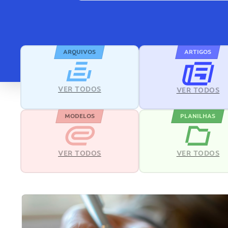
ARQUIVOS
ARTIGOS
VER TODOS
VER TODOS
MODELOS
PLANILHAS
VER TODOS
VER TODOS