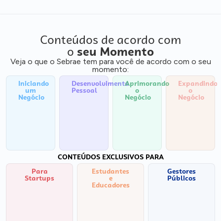
Conteúdos de acordo com
o
seu Momento
Veja o que o Sebrae tem para você de acordo com o seu
momento:
Iniciando
Desenvolvimento
Aprimorando
Expandindo
um
Pessoal
o
o
Negócio
Negócio
Negócio
CONTEÚDOS EXCLUSIVOS PARA
Para
Estudantes
Gestores
Startups
e
Públicos
Educadores