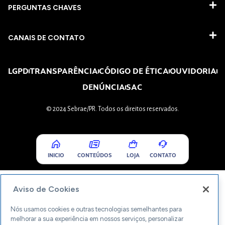
PERGUNTAS CHAVES​
CANAIS DE CONTATO
LGPD
TRANSPARÊNCIA
CÓDIGO DE ÉTICA
OUVIDORIA
DENÚNCIA
SAC
© 2024 Sebrae/PR. Todos os direitos reservados.
INICIO
CONTEÚDOS
LOJA
CONTATO
Aviso de Cookies
Nós usamos cookies e outras tecnologias semelhantes para
melhorar a sua experiência em nossos serviços, personalizar