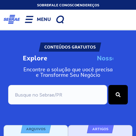
SOBRE
FALE CONOSCO
ENDEREÇOS
MENU
CONTEÚDOS GRATUITOS
Explore
N
o
s
s
o
s
A
Encontre a solução que você precisa
e Transforme Seu Negócio
ARQUIVOS
ARTIGOS