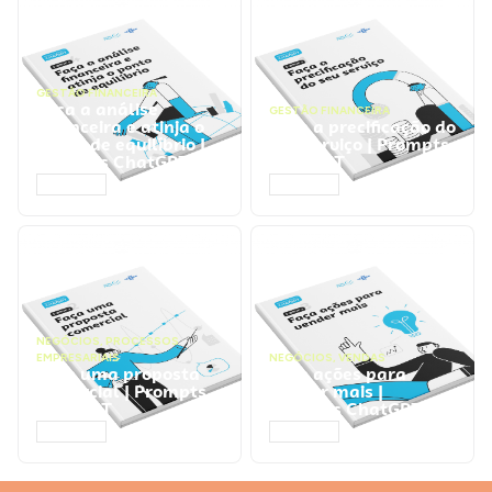
GESTÃO FINANCEIRA
Faça a análise
GESTÃO FINANCEIRA
financeira e atinja o
Faça a precificação do
ponto de equilíbrio |
seu serviço | Prompts
Prompts ChatGPT
ChatGPT
ACESSAR
ACESSAR
NEGÓCIOS
,
PROCESSOS
EMPRESARIAIS
NEGÓCIOS
,
VENDAS
Faça uma proposta
Faça ações para
comercial | Prompts
vender mais |
ChatGPT
Prompts ChatGPT
ACESSAR
ACESSAR