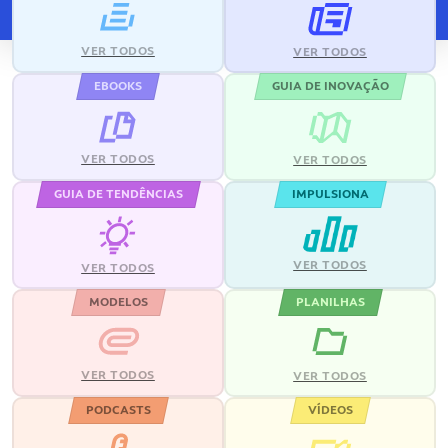
VER TODOS
VER TODOS
EBOOKS
GUIA DE INOVAÇÃO
VER TODOS
VER TODOS
GUIA DE TENDÊNCIAS
IMPULSIONA
VER TODOS
VER TODOS
MODELOS
PLANILHAS
VER TODOS
VER TODOS
PODCASTS
VÍDEOS