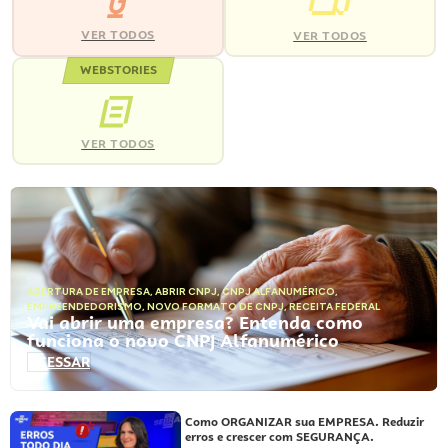
VER TODOS
VER TODOS
WEBSTORIES
VER TODOS
ABERTURA DE EMPRESA
,
ABRIR CNPJ
,
CNPJ ALFANUMÉRICO
,
EMPREENDEDORISMO
,
NOVO FORMATO DE CNPJ
,
RECEITA FEDERAL
Vai abrir uma empresa? Entenda como
funciona o novo CNPJ Alfanumérico
ACESSAR
Como ORGANIZAR sua EMPRESA. Reduzir
erros e crescer com SEGURANÇA.