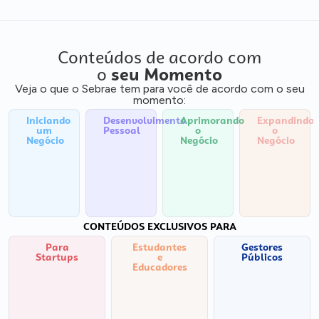
Conteúdos de acordo com
o
seu Momento
Veja o que o Sebrae tem para você de acordo com o seu
momento:
Iniciando
Desenvolvimento
Aprimorando
Expandindo
um
Pessoal
o
o
Negócio
Negócio
Negócio
CONTEÚDOS EXCLUSIVOS PARA
Para
Estudantes
Gestores
Startups
e
Públicos
Educadores