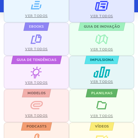
VER TODOS
VER TODOS
EBOOKS
GUIA DE INOVAÇÃO
VER TODOS
VER TODOS
GUIA DE TENDÊNCIAS
IMPULSIONA
VER TODOS
VER TODOS
MODELOS
PLANILHAS
VER TODOS
VER TODOS
PODCASTS
VÍDEOS