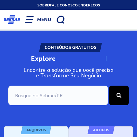
SOBRE
FALE CONOSCO
ENDEREÇOS
MENU
CONTEÚDOS GRATUITOS
Explore
N
o
s
s
o
s
A
Encontre a solução que você precisa
e Transforme Seu Negócio
ARQUIVOS
ARTIGOS