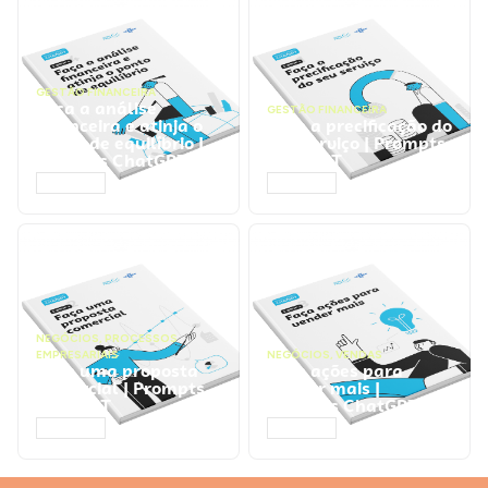
GESTÃO FINANCEIRA
Faça a análise
GESTÃO FINANCEIRA
financeira e atinja o
Faça a precificação do
ponto de equilíbrio |
seu serviço | Prompts
Prompts ChatGPT
ChatGPT
ACESSAR
ACESSAR
NEGÓCIOS
,
PROCESSOS
EMPRESARIAIS
NEGÓCIOS
,
VENDAS
Faça uma proposta
Faça ações para
comercial | Prompts
vender mais |
ChatGPT
Prompts ChatGPT
ACESSAR
ACESSAR