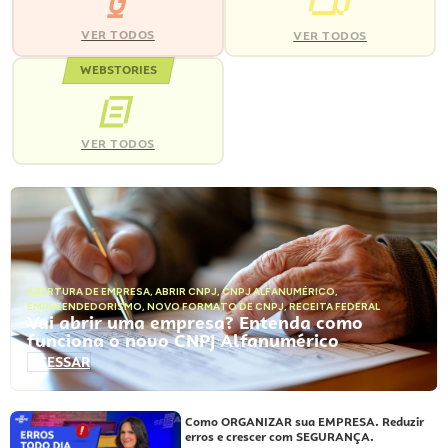
VER TODOS
VER TODOS
WEBSTORIES
VER TODOS
ABERTURA DE EMPRESA
,
ABRIR CNPJ
,
CNPJ ALFANUMÉRICO
,
EMPREENDEDORISMO
,
NOVO FORMATO DE CNPJ
,
RECEITA FEDERAL
Vai abrir uma empresa? Entenda como
funciona o novo CNPJ Alfanumérico
ACESSAR
Como ORGANIZAR sua EMPRESA. Reduzir
erros e crescer com SEGURANÇA.