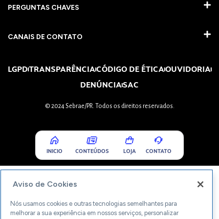
PERGUNTAS CHAVES​
CANAIS DE CONTATO
LGPD
TRANSPARÊNCIA
CÓDIGO DE ÉTICA
OUVIDORIA
DENÚNCIA
SAC
© 2024 Sebrae/PR. Todos os direitos reservados.
INICIO
CONTEÚDOS
LOJA
CONTATO
Aviso de Cookies
Nós usamos cookies e outras tecnologias semelhantes para
melhorar a sua experiência em nossos serviços, personalizar