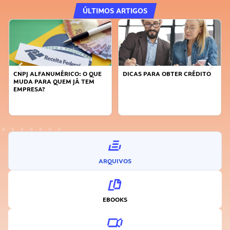
ÚLTIMOS ARTIGOS
CO: O QUE
DICAS PARA OBTER CRÉDITO
FAÇA A DIFERENÇA: S
 JÁ TEM
SUSTENTÁVEL, SEJA
INOVADOR
ARQUIVOS
EBOOKS