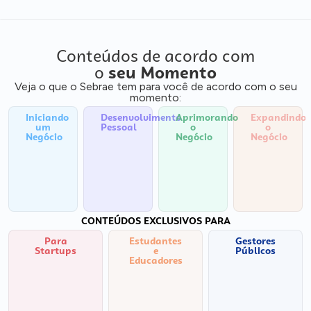
Conteúdos de acordo com
o
seu Momento
Veja o que o Sebrae tem para você de acordo com o seu
momento:
Iniciando
Desenvolvimento
Aprimorando
Expandindo
um
Pessoal
o
o
Negócio
Negócio
Negócio
CONTEÚDOS EXCLUSIVOS PARA
Para
Estudantes
Gestores
Startups
e
Públicos
Educadores