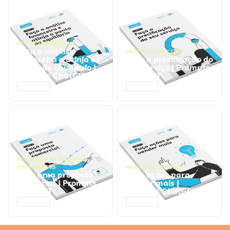
GESTÃO FINANCEIRA
Faça a análise
GESTÃO FINANCEIRA
financeira e atinja o
Faça a precificação do
ponto de equilíbrio |
seu serviço | Prompts
Prompts ChatGPT
ChatGPT
ACESSAR
ACESSAR
NEGÓCIOS
,
PROCESSOS
EMPRESARIAIS
NEGÓCIOS
,
VENDAS
Faça uma proposta
Faça ações para
comercial | Prompts
vender mais |
ChatGPT
Prompts ChatGPT
ACESSAR
ACESSAR