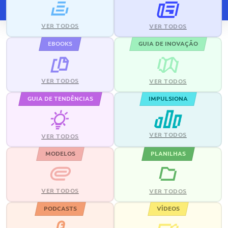
VER TODOS
VER TODOS
EBOOKS
GUIA DE INOVAÇÃO
VER TODOS
VER TODOS
GUIA DE TENDÊNCIAS
IMPULSIONA
VER TODOS
VER TODOS
MODELOS
PLANILHAS
VER TODOS
VER TODOS
PODCASTS
VÍDEOS