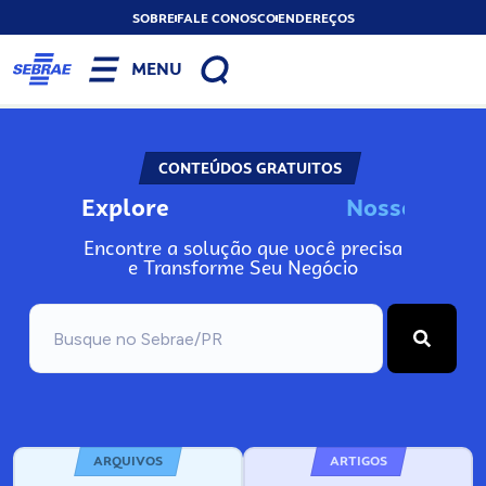
SOBRE
FALE CONOSCO
ENDEREÇOS
MENU
CONTEÚDOS GRATUITOS
Explore
N
o
s
s
o
s
A
n
Encontre a solução que você precisa
e Transforme Seu Negócio
ARQUIVOS
ARTIGOS