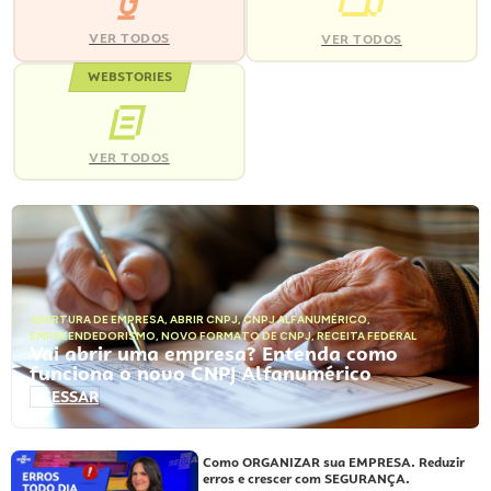
VER TODOS
VER TODOS
WEBSTORIES
VER TODOS
ABERTURA DE EMPRESA
,
ABRIR CNPJ
,
CNPJ ALFANUMÉRICO
,
EMPREENDEDORISMO
,
NOVO FORMATO DE CNPJ
,
RECEITA FEDERAL
Vai abrir uma empresa? Entenda como
funciona o novo CNPJ Alfanumérico
ACESSAR
Como ORGANIZAR sua EMPRESA. Reduzir
erros e crescer com SEGURANÇA.